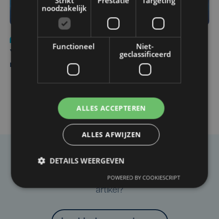
Strikt
Prestatie
Targeting
noodzakelijk
Nieuws
do 6 augustus | 21:30
Functioneel
Niet-
geclassificeerd
Yaro (19), slachtoffer van vechtpartij, is na
maandenlange coma overleden
ALLES ACCEPTEREN
ALLES AFWIJZEN
Taalfout opgemerkt?
DETAILS WEERGEVEN
Heb je een taal- of schrijffout opgemerkt in dit
POWERED BY COOKIESCRIPT
artikel?