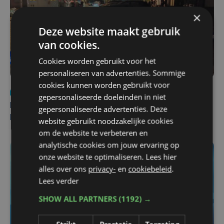
×
Deze website maakt gebruik
van cookies.
Cookies worden gebruikt voor het
personaliseren van advertenties. Sommige
cookies kunnen worden gebruikt voor
Nieuws
di 4 augustus | 09:32
gepersonaliseerde doeleinden in niet
Man en vrouw dood aangetroffen in woning in Sint-
gepersonaliseerde advertenties. Deze
Pieters Brugge
website gebruikt noodzakelijke cookies
om de website te verbeteren en
analytische cookies om jouw ervaring op
onze website te optimaliseren. Lees hier
alles over ons
privacy-
en
cookiebeleid
.
Lees verder
SHOW ALL PARTNERS
(1192) →