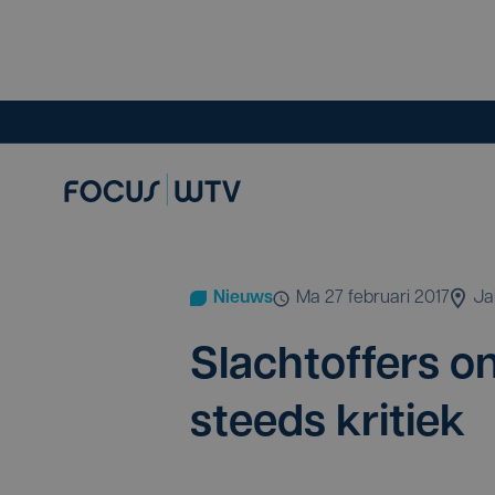
Nieuws
ma 27 februari 2017
Ja
Slacht­of­fers o
steeds kritiek