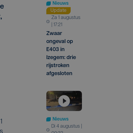
Nieuws
de
Update
,
za 1 augustus
| 17:21
Zwaar
ongeval op
E403 in
Izegem: drie
rijstroken
afgesloten
Nieuws
1
di 4 augustus |
is