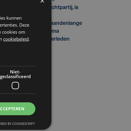
×
vechtpartij, is
na
kies kunnen
maandenlange
ertenties. Deze
coma
he cookies om
n
cookiebeleid
.
overleden
Niet-
geclassificeerd
ACCEPTEREN
RED BY COOKIESCRIPT