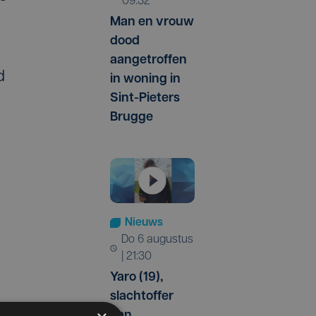
09:32
Man en vrouw
dood
aangetroffen
d
in woning in
Sint-Pieters
Brugge
Nieuws
do 6 augustus
| 21:30
Yaro (19),
slachtoffer
van