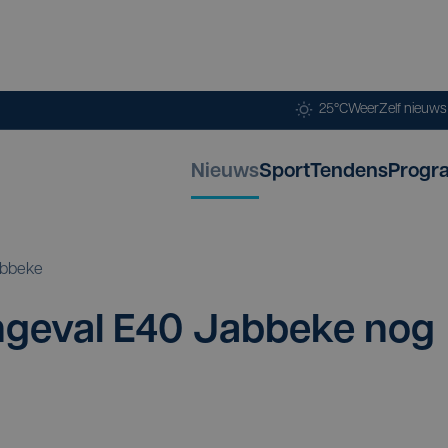
25°C
Weer
Zelf nieuw
Nieuws
Sport
Tendens
Progr
bbeke
nge­val
E
40
Jab­be­ke nog