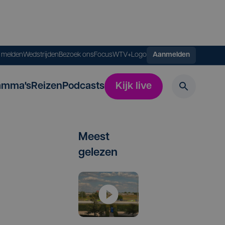
s melden
Wedstrijden
Bezoek ons
FocusWTV+
Logo
Aanmelden
amma's
Reizen
Podcasts
Kijk live
Meest
gelezen