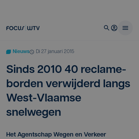
Nieuws
di 27 januari 2015
Sinds
2010
40
recla­me­
bor­den ver­wij­derd langs
West-Vlaam­se
snelwegen
Het Agentschap Wegen en Verkeer