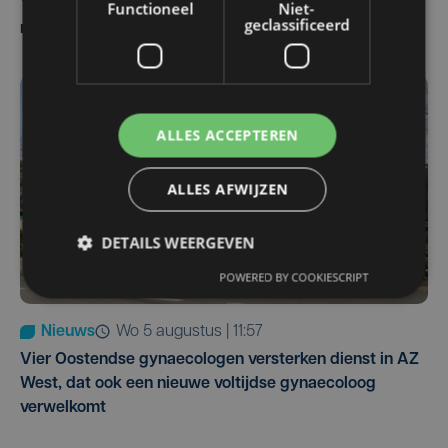
Yaro (19), slachtoffer van vechtpartij, is na
Functioneel
Niet-
geclassificeerd
maandenlange coma overleden
ALLES ACCEPTEREN
ALLES AFWIJZEN
DETAILS WEERGEVEN
POWERED BY COOKIESCRIPT
Nieuws
wo 5 augustus | 11:57
Vier Oostendse gynaecologen versterken dienst in AZ
West, dat ook een nieuwe voltijdse gynaecoloog
verwelkomt