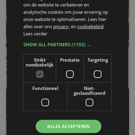
om de website te verbeteren en
analytische cookies om jouw ervaring op
onze website te optimaliseren. Lees hier
alles over ons
privacy-
en
cookiebeleid
.
Lees verder
SHOW ALL PARTNERS
(1192) →
Nieuws
Update
za 1 augustus | 17:21
Strikt
Prestatie
Targeting
noodzakelijk
Zwaar ongeval op E403 in Izegem: drie rijstroken
afgesloten
Functioneel
Niet-
geclassificeerd
ALLES ACCEPTEREN