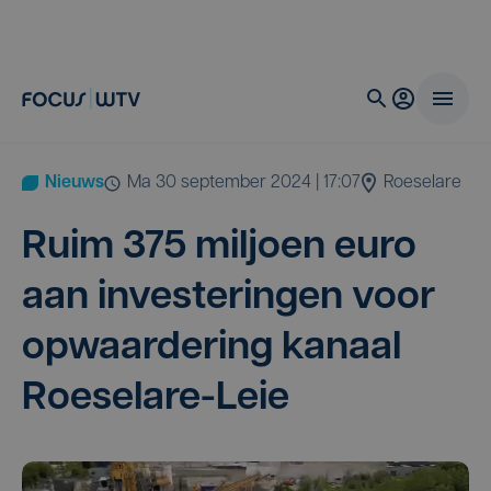
Nieuws
ma 30 september 2024 | 17:07
Roeselare
Ruim
375
mil­joen euro
aan inves­te­rin­gen voor
opwaar­de­ring kanaal
Roeselare-Leie