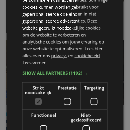
cookies kunnen worden gebruikt voor
Nieuws
Update
za 1 augustus | 17:21
gepersonaliseerde doeleinden in niet
Zwaar ongeval op E403 in Izegem: drie rijstroken
gepersonaliseerde advertenties. Deze
afgesloten
website gebruikt noodzakelijke cookies
om de website te verbeteren en
analytische cookies om jouw ervaring op
onze website te optimaliseren. Lees hier
alles over ons
privacy-
en
cookiebeleid
.
Lees verder
SHOW ALL PARTNERS
(1192) →
Strikt
Prestatie
Targeting
noodzakelijk
Nieuws
di 4 augustus | 09:32
Functioneel
Niet-
geclassificeerd
Man en vrouw dood aangetroffen in woning in Sint-
Pieters Brugge