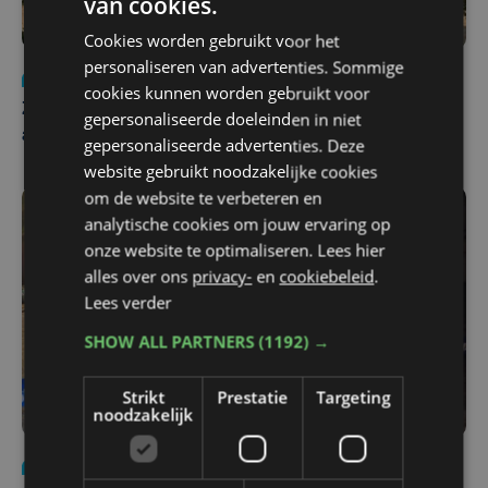
van cookies.
Cookies worden gebruikt voor het
personaliseren van advertenties. Sommige
Nieuws
Update
za 1 augustus | 17:21
cookies kunnen worden gebruikt voor
Zwaar ongeval op E403 in Izegem: drie rijstroken
gepersonaliseerde doeleinden in niet
afgesloten
gepersonaliseerde advertenties. Deze
website gebruikt noodzakelijke cookies
om de website te verbeteren en
analytische cookies om jouw ervaring op
onze website te optimaliseren. Lees hier
alles over ons
privacy-
en
cookiebeleid
.
Lees verder
SHOW ALL PARTNERS
(1192) →
Strikt
Prestatie
Targeting
noodzakelijk
Nieuws
di 4 augustus | 09:32