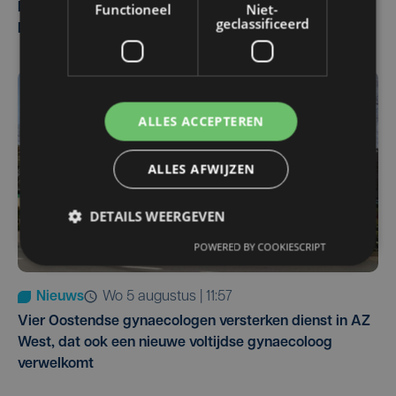
Functioneel
Niet-
Man en vrouw dood aangetroffen in woning in Sint-
geclassificeerd
Pieters Brugge
ALLES ACCEPTEREN
ALLES AFWIJZEN
DETAILS WEERGEVEN
POWERED BY COOKIESCRIPT
Nieuws
wo 5 augustus | 11:57
Vier Oostendse gynaecologen versterken dienst in AZ
West, dat ook een nieuwe voltijdse gynaecoloog
verwelkomt