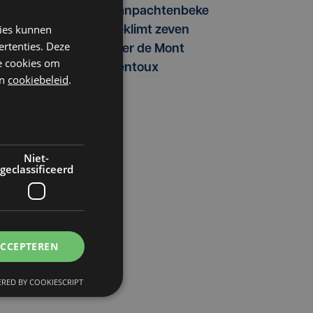
Vanpachtenbeke
kies kunnen
beklimt zeven
ertenties. Deze
keer de Mont
he cookies om
Ventoux
n
cookiebeleid
.
Niet-
geclassificeerd
ACCEPTEREN
RED BY COOKIESCRIPT