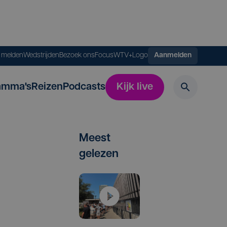
s melden
Wedstrijden
Bezoek ons
FocusWTV+
Logo
Aanmelden
amma's
Reizen
Podcasts
Kijk live
Meest
gelezen