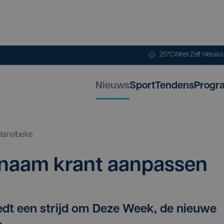
25°C
Weer
Zelf nieuw
Nieuws
Sport
Tendens
Progr
Harelbeke
t naam krant aanpassen
edt een strijd om Deze Week, de nieuwe