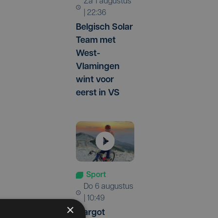
za 1 augustus
| 22:36
Belgisch Solar
Team met
West-
Vlamingen
wint voor
eerst in VS
Sport
do 6 augustus
| 10:49
×
Margot