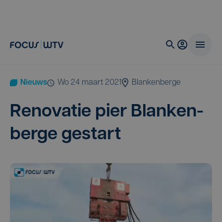
Nieuws
wo 24 maart 2021
Blankenberge
Reno­va­tie pier Blan­ken­
ber­ge gestart