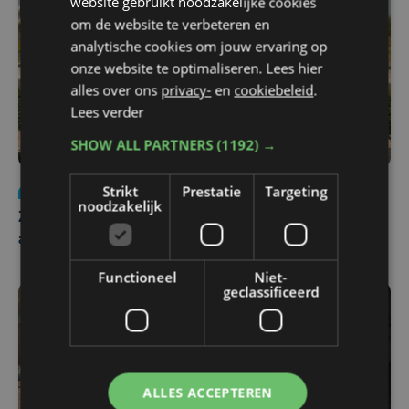
website gebruikt noodzakelijke cookies
om de website te verbeteren en
analytische cookies om jouw ervaring op
onze website te optimaliseren. Lees hier
alles over ons
privacy-
en
cookiebeleid
.
Lees verder
SHOW ALL PARTNERS
(1192) →
Strikt
Prestatie
Targeting
Nieuws
Update
za 1 augustus | 17:21
noodzakelijk
Zwaar ongeval op E403 in Izegem: drie rijstroken
afgesloten
Functioneel
Niet-
geclassificeerd
ALLES ACCEPTEREN