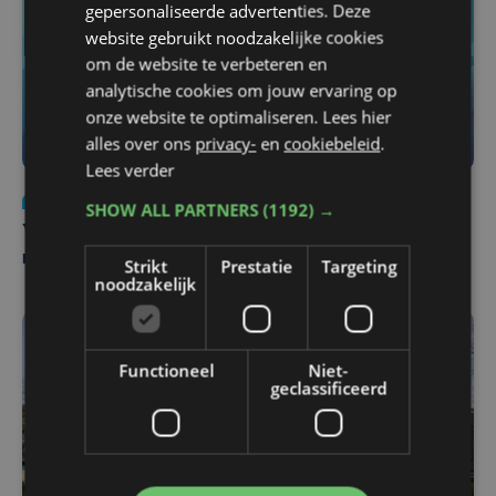
gepersonaliseerde advertenties. Deze
website gebruikt noodzakelijke cookies
om de website te verbeteren en
analytische cookies om jouw ervaring op
onze website te optimaliseren. Lees hier
alles over ons
privacy-
en
cookiebeleid
.
Lees verder
Nieuws
do 6 augustus | 21:30
SHOW ALL PARTNERS
(1192) →
Yaro (19), slachtoffer van vechtpartij, is na
maandenlange coma overleden
Strikt
Prestatie
Targeting
noodzakelijk
Functioneel
Niet-
geclassificeerd