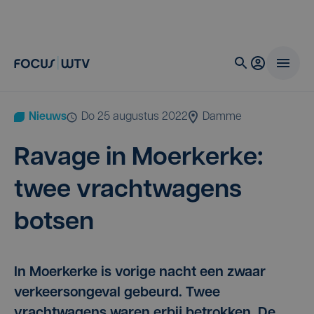
Nieuws
do 25 augustus 2022
Damme
Rava­ge in Moer­ker­ke:
twee vracht­wa­gens
botsen
In Moerkerke is vorige nacht een zwaar
verkeersongeval gebeurd. Twee
vrachtwagens waren erbij betrokken. De