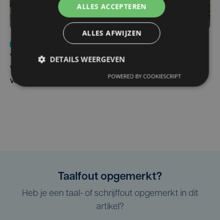
ALLES ACCEPTEREN
ALLES AFWIJZEN
Nieuws
wo 5 augustus | 11:57
Vier Oostendse gynaecologen versterken dienst in AZ
DETAILS WEERGEVEN
West, dat ook een nieuwe voltijdse gynaecoloog
POWERED BY COOKIESCRIPT
verwelkomt
Taalfout opgemerkt?
Heb je een taal- of schrijffout opgemerkt in dit
artikel?