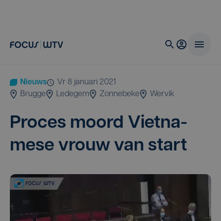
Nieuws
vr 8 januari 2021
Brugge
Ledegem
Zonnebeke
Wervik
Pro­ces moord Viet­na­
me­se vrouw van start