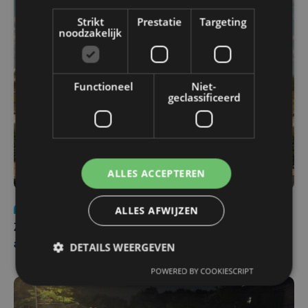
Strikt
Prestatie
Targeting
noodzakelijk
Functioneel
Niet-
geclassificeerd
ALLES ACCEPTEREN
Nieuws
Update
za 1 augustus | 17:21
ALLES AFWIJZEN
Zwaar ongeval op E403 in Izegem: drie rijstroken
afgesloten
DETAILS WEERGEVEN
POWERED BY COOKIESCRIPT