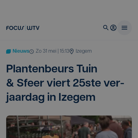
Nieuws
zo 31 mei | 15:13
Izegem
Plan­ten­beurs Tuin
&
Sfeer viert
25
ste ver­
jaar­dag in Izegem