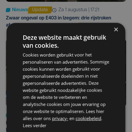
Nieuws
Update
za 1 augustus | 17:21
Zwaar ongeval op E403 in Izegem: drie rijstroken
afgesloten
×
Deze website maakt gebruik
van cookies.
Cookies worden gebruikt voor het
personaliseren van advertenties. Sommige
cookies kunnen worden gebruikt voor
gepersonaliseerde doeleinden in niet
gepersonaliseerde advertenties. Deze
website gebruikt noodzakelijke cookies
om de website te verbeteren en
analytische cookies om jouw ervaring op
onze website te optimaliseren. Lees hier
Nieuws
di 4 augustus | 09:32
alles over ons
privacy-
en
cookiebeleid
.
Man en vrouw dood aangetroffen in woning in Sint-
Lees verder
Pieters Brugge