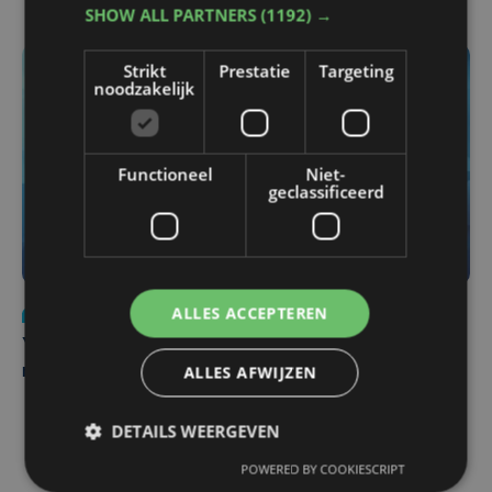
SHOW ALL PARTNERS
(1192) →
Strikt
Prestatie
Targeting
noodzakelijk
Functioneel
Niet-
geclassificeerd
ALLES ACCEPTEREN
Nieuws
do 6 augustus | 21:30
Yaro (19), slachtoffer van vechtpartij, is na
ALLES AFWIJZEN
maandenlange coma overleden
DETAILS WEERGEVEN
POWERED BY COOKIESCRIPT