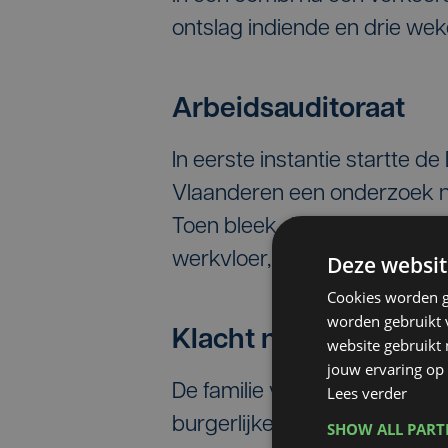
ontslag indiende en drie we
Arbeidsauditoraat
In eerste instantie startte d
Vlaanderen een onderzoek n
Toen bleek dat de zelfmoord
werkvloer, werd het dossier 
Deze websit
Cookies worden g
worden gebruikt v
Klacht nabestaanden
website gebruikt
jouw ervaring op 
De familie van de ex-politiev
Lees verder
burgerlijkepartijstelling nee
SHOW ALL PAR