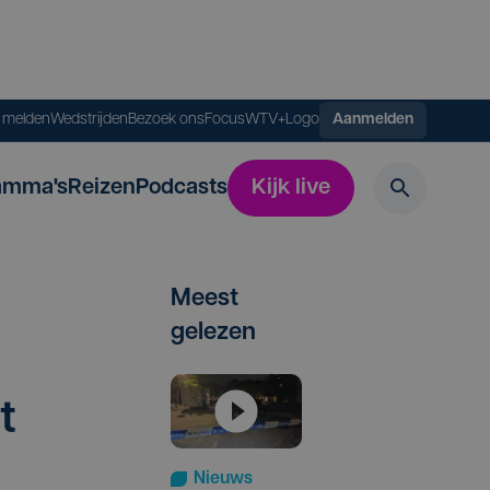
s melden
Wedstrijden
Bezoek ons
FocusWTV+
Logo
Aanmelden
amma's
Reizen
Podcasts
Kijk live
Meest
gelezen
t
Nieuws