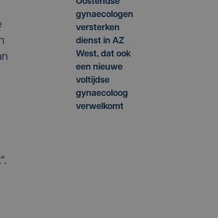
Oostendse
gynaecologen
e
versterken
n
dienst in AZ
West, dat ook
an
een nieuwe
voltijdse
gynaecoloog
verwelkomt
",