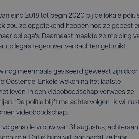
n eind 2018 tot begin 2020 bij de lokale politi
ek zou ze opgetekend hebben hoe ze gepest e
haar collega's. Daarnaast maakte ze melding v
r collega's tegenover verdachten gebruikt
uw nog meermaals geviseerd geweest zijn door
one Oostende. Enkele weken na het laatste
 het leven. In een videoboodschap verwees ze
. "De politie blijft me achtervolgen. Ik wil rust
nomen videoboodschap.
en volgens de vrouw van 31 augustus, achteraan
ontrole. Dat is bijna vijf jaar nadat ze haar