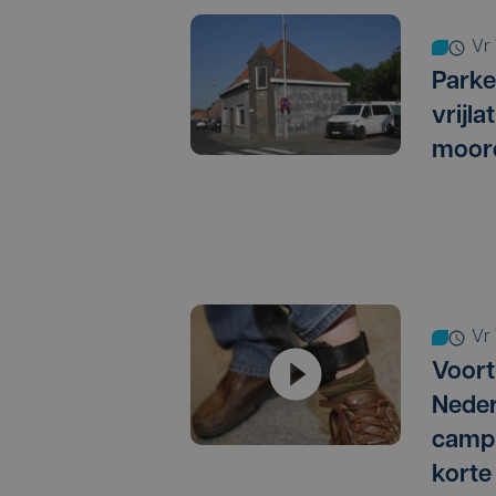
v
Parke
vrijl
moor
v
Voort
Neder
campi
korte