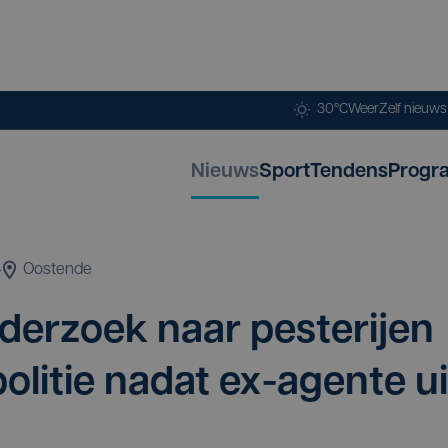
30°C
Weer
Zelf nieuw
Nieuws
Sport
Tendens
Progr
4
Oostende
der­zoek naar pes­te­rij­en
poli­tie nadat ex-agen­te ui