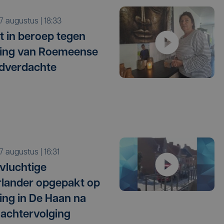
r 7 augustus | 18:33
t in beroep tegen
ating van Roemeense
dverdachte
r 7 augustus | 16:31
vluchtige
lander opgepakt op
ng in De Haan na
 achtervolging