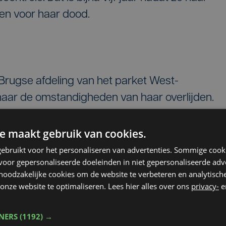
ken voor haar dood.
e Brugse afdeling van het parket West-
aar de omstandigheden van haar overlijden.
 gelinkt was aan vermeende pesterijen op de
overgeheveld naar het arbeidsauditoraat.
e maakt gebruik van cookies.
ebruikt voor het personaliseren van advertenties. Sommige coo
oor gepersonaliseerde doeleinden in niet gepersonaliseerde adv
 noodzakelijke cookies om de website te verbeteren en analytisc
onze website te optimaliseren. Lees hier alles over ons
privacy-
e
rouw zal wellicht een klacht met
rleggen bij de Brugse onderzoeksrechter. In dat
TNERS
(1192) →