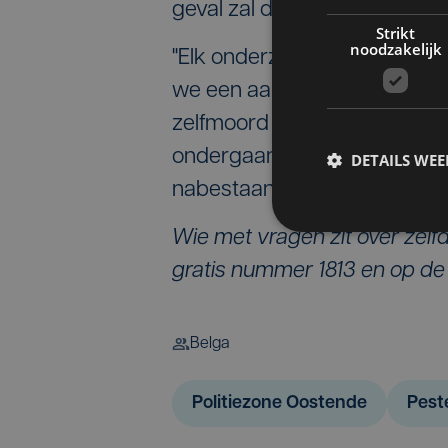
geval zal de onderzoeksrech
Strikt
noodzakelijk
"Elk onderzoek is moeilijk om
we een aantal elementen hebb
zelfmoord rechtstreeks te lin
ondergaan bij de politiezon
DETAILS WE
nabestaanden, Pieterjan De
Wie met vragen zit over zelfd
gratis nummer 1813 en op de
Belga
Politiezone Oostende
Pest