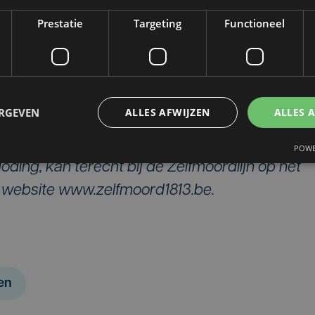
ter de leiding over het onderzoek overnemen.
Prestatie
Targeting
Functioneel
 daar bewijzen uit te krijgen. Maar ik denk dat
en die sterk zijn, en die aantonen dat de
ken is aan de feiten die ze heeft moeten
e Oostende", zegt de advocaat van de
ERGEVEN
ALLES AFWIJZEN
ALLES 
ns.
POWE
oding, kan terecht bij de Zelfmoordlijn op het
 website www.zelfmoord1813.be.
en