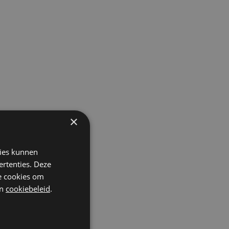
×
kies kunnen
ertenties. Deze
he cookies om
n
cookiebeleid
.