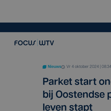
Nieuws
vr 4 oktober 2024 | 08:3
Par­ket start on
bij Oos­tend­se 
leven stapt