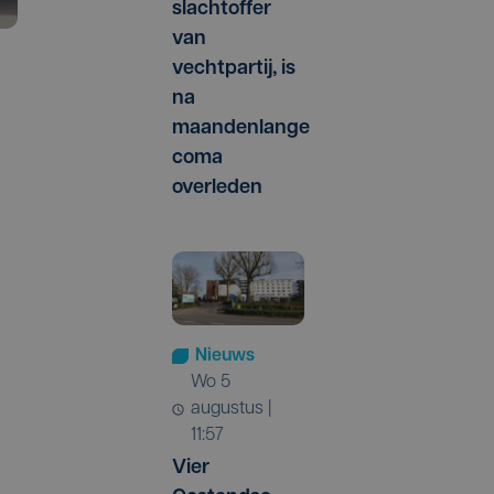
slachtoffer
van
vechtpartij, is
na
maandenlange
coma
overleden
Nieuws
wo 5
augustus |
11:57
Vier