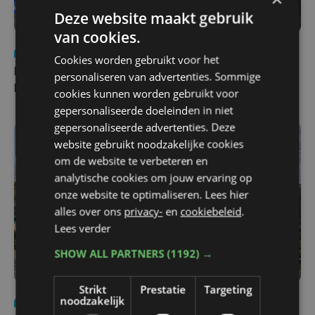
Deze website maakt gebruik
van cookies.
Nieuws
di 4 augustus | 09:32
Cookies worden gebruikt voor het
Man en vrouw dood aangetroffen in woning in Sint-
personaliseren van advertenties. Sommige
Pieters Brugge
cookies kunnen worden gebruikt voor
gepersonaliseerde doeleinden in niet
gepersonaliseerde advertenties. Deze
website gebruikt noodzakelijke cookies
om de website te verbeteren en
analytische cookies om jouw ervaring op
onze website te optimaliseren. Lees hier
alles over ons
privacy-
en
cookiebeleid
.
Lees verder
SHOW ALL PARTNERS
(1192) →
Strikt
Prestatie
Targeting
noodzakelijk
Nieuws
wo 5 augustus | 11:57