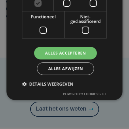
Vier Oostendse gynaecologen versterken dienst in AZ
West, dat ook een nieuwe voltijdse gynaecoloog
Functioneel
Niet-
verwelkomt
geclassificeerd
ALLES ACCEPTEREN
ALLES AFWIJZEN
Taalfout opgemerkt?
Heb je een taal- of schrijffout opgemerkt in dit
DETAILS WEERGEVEN
artikel?
POWERED BY COOKIESCRIPT
Laat het ons weten