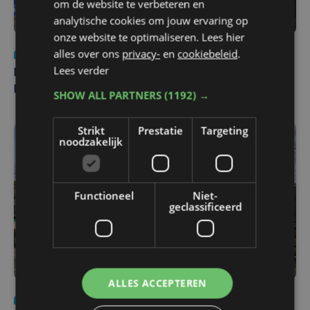
om de website te verbeteren en
analytische cookies om jouw ervaring op
onze website te optimaliseren. Lees hier
alles over ons
privacy-
en
cookiebeleid
.
Nieuws
di 4 augustus | 09:32
Lees verder
Man en vrouw dood aangetroffen in woning in Sint-
Pieters Brugge
SHOW ALL PARTNERS
(1192) →
Strikt
Prestatie
Targeting
noodzakelijk
Functioneel
Niet-
geclassificeerd
ALLES ACCEPTEREN
Nieuws
wo 5 augustus | 11:57