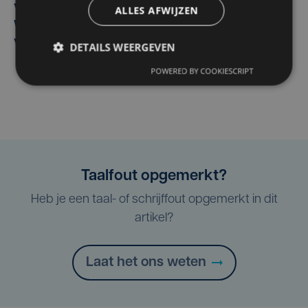
Vier Oostendse gynaecologen versterken dienst in AZ
ALLES AFWIJZEN
West, dat ook een nieuwe voltijdse gynaecoloog
verwelkomt
DETAILS WEERGEVEN
POWERED BY COOKIESCRIPT
Taalfout opgemerkt?
Heb je een taal- of schrijffout opgemerkt in dit
artikel?
Laat het ons weten