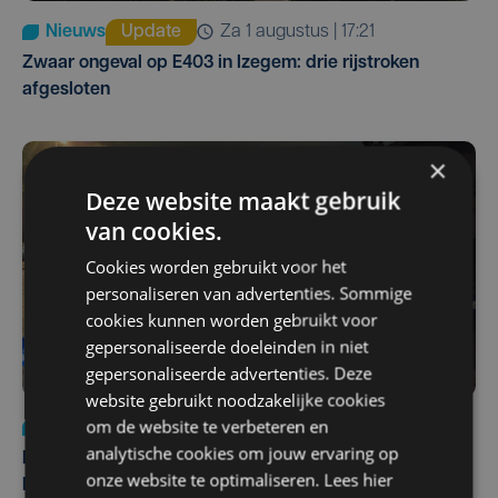
Nieuws
Update
za 1 augustus | 17:21
Zwaar ongeval op E403 in Izegem: drie rijstroken
afgesloten
×
Deze website maakt gebruik
van cookies.
Cookies worden gebruikt voor het
personaliseren van advertenties. Sommige
cookies kunnen worden gebruikt voor
gepersonaliseerde doeleinden in niet
gepersonaliseerde advertenties. Deze
website gebruikt noodzakelijke cookies
om de website te verbeteren en
Nieuws
di 4 augustus | 09:32
analytische cookies om jouw ervaring op
Man en vrouw dood aangetroffen in woning in Sint-
onze website te optimaliseren. Lees hier
Pieters Brugge