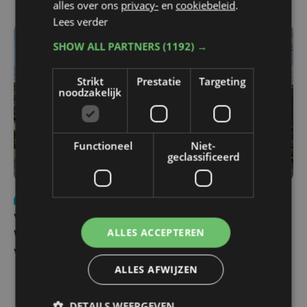
alles over ons
privacy-
en
cookiebeleid
.
Lees verder
SHOW ALL PARTNERS
(1192) →
Strikt
Prestatie
Targeting
noodzakelijk
Functioneel
Niet-
geclassificeerd
Nieuws
wo 5 augustus | 11:57
Vier Oostendse gynaecologen versterken dienst in AZ
ALLES ACCEPTEREN
West, dat ook een nieuwe voltijdse gynaecoloog
verwelkomt
ALLES AFWIJZEN
DETAILS WEERGEVEN