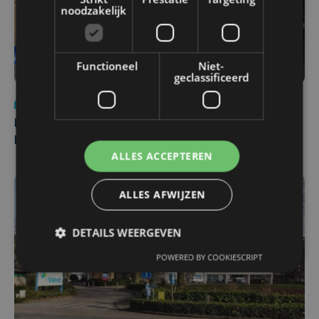
noodzakelijk
Functioneel
Niet-
geclassificeerd
Nieuws
di 4 augustus | 09:32
Man en vrouw dood aangetroffen in woning in Sint-
Pieters Brugge
ALLES ACCEPTEREN
ALLES AFWIJZEN
DETAILS WEERGEVEN
POWERED BY COOKIESCRIPT