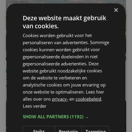
×
Deze website maakt gebruik
van cookies.
Cookies worden gebruikt voor het
personaliseren van advertenties. Sommige
cookies kunnen worden gebruikt voor
gepersonaliseerde doeleinden in niet
gepersonaliseerde advertenties. Deze
website gebruikt noodzakelijke cookies
Nieuws
Update
za 1 augustus | 17:21
om de website te verbeteren en
Zwaar ongeval op E403 in Izegem: drie rijstroken
analytische cookies om jouw ervaring op
afgesloten
onze website te optimaliseren. Lees hier
alles over ons
privacy-
en
cookiebeleid
.
Lees verder
SHOW ALL PARTNERS
(1192) →
Strikt
Prestatie
Targeting