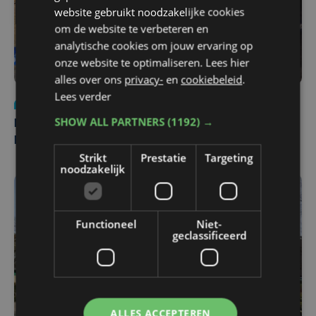
website gebruikt noodzakelijke cookies
om de website te verbeteren en
analytische cookies om jouw ervaring op
onze website te optimaliseren. Lees hier
alles over ons
privacy-
en
cookiebeleid
.
Lees verder
Nieuws
di 4 augustus | 09:32
SHOW ALL PARTNERS
(1192) →
Man en vrouw dood aangetroffen in woning in Sint-
Pieters Brugge
Strikt
Prestatie
Targeting
noodzakelijk
Functioneel
Niet-
geclassificeerd
ALLES ACCEPTEREN