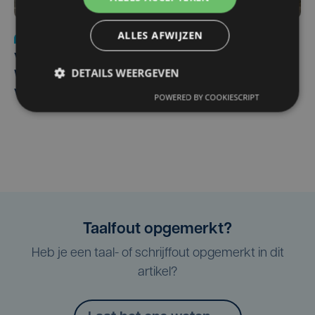
ALLES AFWIJZEN
Nieuws
wo 5 augustus | 11:57
Vier Oostendse gynaecologen versterken dienst in AZ
DETAILS WEERGEVEN
West, dat ook een nieuwe voltijdse gynaecoloog
verwelkomt
POWERED BY COOKIESCRIPT
Taalfout opgemerkt?
Heb je een taal- of schrijffout opgemerkt in dit
artikel?