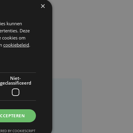
×
kies kunnen
ertenties. Deze
he cookies om
n
cookiebeleid
.
Niet-
geclassificeerd
ACCEPTEREN
RED BY COOKIESCRIPT