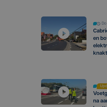
d
Cabri
en bo
elektr
knak
Upd
Voetg
na aa