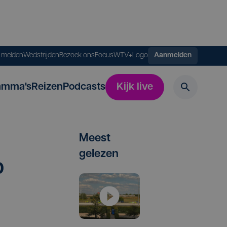
s melden
Wedstrijden
Bezoek ons
FocusWTV+
Logo
Aanmelden
amma's
Reizen
Podcasts
Kijk live
Meest
gelezen
p