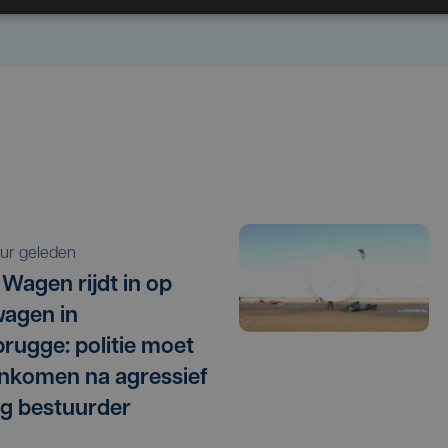
 uur geleden
 Wagen rijdt in op
agen in
rugge: politie moet
nkomen na agressief
g bestuurder