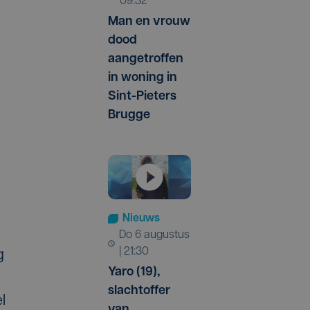
09:32
Man en vrouw
dood
aangetroffen
in woning in
Sint-Pieters
Brugge
Nieuws
do 6 augustus
| 21:30
g
Yaro (19),
slachtoffer
l
van