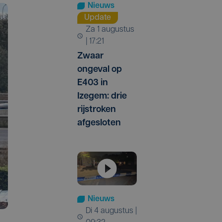
Nieuws
Update
za 1 augustus
| 17:21
Zwaar
ongeval op
E403 in
Izegem: drie
rijstroken
afgesloten
Nieuws
di 4 augustus |