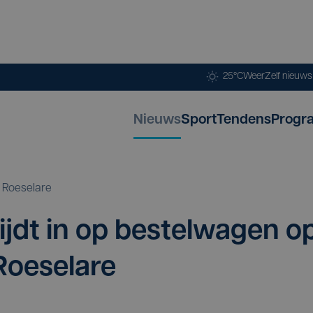
25°C
Weer
Zelf nieuw
Nieuws
Sport
Tendens
Progr
Roeselare
ijdt in op bestel­wa­gen o
 Roeselare