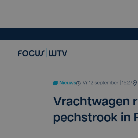
Nieuws
vr 12 september | 15:27
Vracht­wa­gen r
pech­strook in