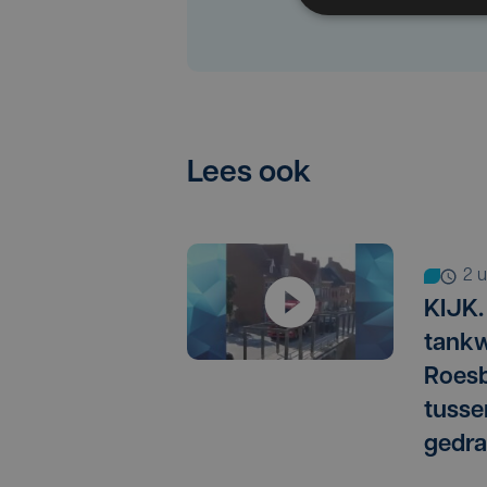
Lees ook
2
KIJK.
tankw
Roesb
tusse
gedra