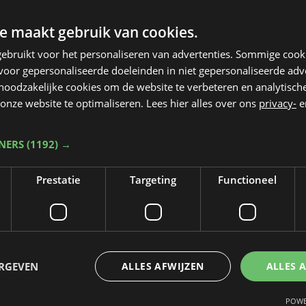
e maakt gebruik van cookies.
ebruikt voor het personaliseren van advertenties. Sommige coo
oor gepersonaliseerde doeleinden in niet gepersonaliseerde adv
 noodzakelijke cookies om de website te verbeteren en analytisc
onze website te optimaliseren. Lees hier alles over ons
privacy-
e
TNERS
(1192) →
Prestatie
Targeting
Functioneel
Taalfout opgemerkt?
Heb je een taal- of schrijffout opgemerkt in dit artikel?
ERGEVEN
ALLES AFWIJZEN
ALLES 
Laat het ons weten
POWE