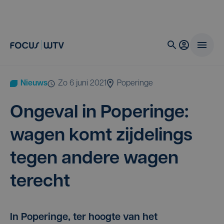
Nieuws
zo 6 juni 2021
Poperinge
Onge­val in Pope­rin­ge:
wagen komt zij­de­lings
tegen ande­re wagen
terecht
In Poperinge, ter hoogte van het