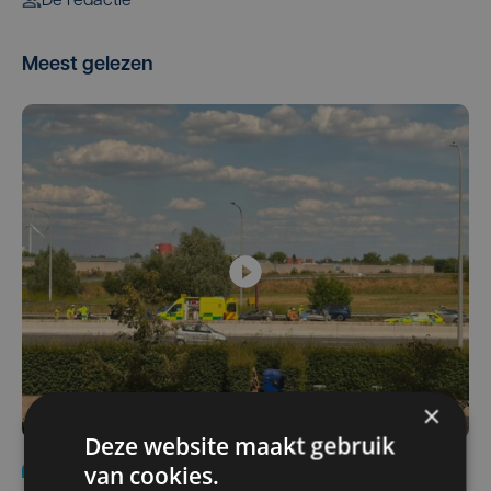
De redactie
Meest gelezen
×
Deze website maakt gebruik
van cookies.
Nieuws
Update
za 1 augustus | 17:21