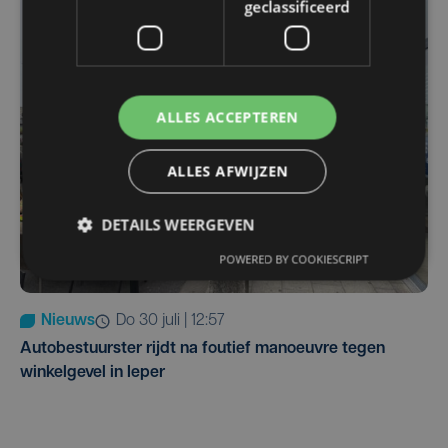
geclassificeerd
ALLES ACCEPTEREN
ALLES AFWIJZEN
DETAILS WEERGEVEN
POWERED BY COOKIESCRIPT
Nieuws
do 30 juli | 12:57
Autobestuurster rijdt na foutief manoeuvre tegen
winkelgevel in Ieper