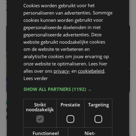
Zwaar ongeval op E403 in Izegem: drie rijstroken
Cookies worden gebruikt voor het
afgesloten
personaliseren van advertenties. Sommige
cookies kunnen worden gebruikt voor
gepersonaliseerde doeleinden in niet
gepersonaliseerde advertenties. Deze
website gebruikt noodzakelijke cookies
om de website te verbeteren en
analytische cookies om jouw ervaring op
onze website te optimaliseren. Lees hier
alles over ons
privacy-
en
cookiebeleid
.
Lees verder
SHOW ALL PARTNERS
(1192) →
Nieuws
di 4 augustus | 09:32
Strikt
Prestatie
Targeting
noodzakelijk
Man en vrouw dood aangetroffen in woning in Sint-
Pieters Brugge
Functioneel
Niet-