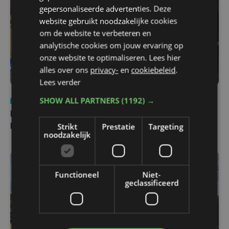
gepersonaliseerde advertenties. Deze
website gebruikt noodzakelijke cookies
om de website te verbeteren en
analytische cookies om jouw ervaring op
onze website te optimaliseren. Lees hier
alles over ons
privacy-
en
cookiebeleid
.
Lees verder
SHOW ALL PARTNERS
(1192) →
Nieuws
di 4 augustus | 09:32
Man en vrouw dood aangetroffen in woning in Sint-
Strikt
Prestatie
Targeting
Pieters Brugge
noodzakelijk
Functioneel
Niet-
geclassificeerd