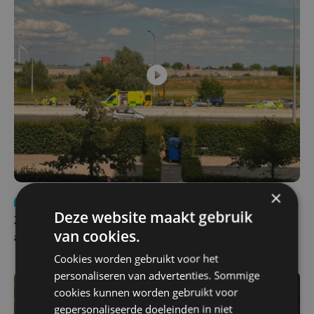
×
Nieuws
Update
za 1 augustus | 17:21
Deze website maakt gebruik
Zwaar ongeval op E403 in Izegem: drie rijstroken
van cookies.
afgesloten
Cookies worden gebruikt voor het
personaliseren van advertenties. Sommige
cookies kunnen worden gebruikt voor
gepersonaliseerde doeleinden in niet