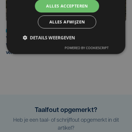
ALLES ACCEPTEREN
ALLES AFWIJZEN
Nieuws
wo 5 augustus | 11:57
DETAILS WEERGEVEN
Vier Oostendse gynaecologen versterken dienst in AZ
West, dat ook een nieuwe voltijdse gynaecoloog
POWERED BY COOKIESCRIPT
verwelkomt
Taalfout opgemerkt?
Heb je een taal- of schrijffout opgemerkt in dit
artikel?