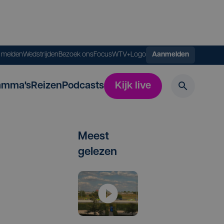
s melden
Wedstrijden
Bezoek ons
FocusWTV+
Logo
Aanmelden
amma's
Reizen
Podcasts
Kijk live
Meest
gelezen