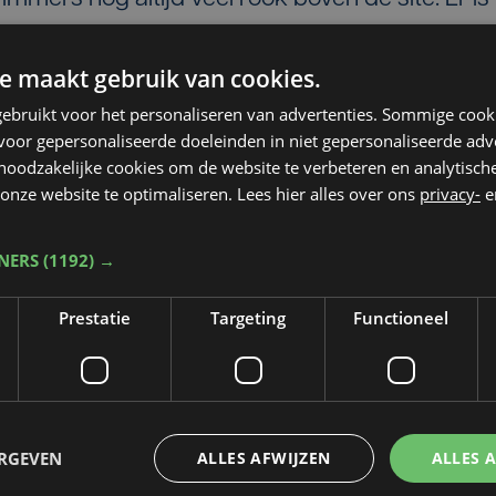
enter voor burgers en bedrijven: 056-62 13 15.
e maakt gebruik van cookies.
dustriezone is er donderdag nog altijd een
ebruikt voor het personaliseren van advertenties. Sommige coo
t behoorlijk wat rookontwikkeling. Metingen gev
oor gepersonaliseerde doeleinden in niet gepersonaliseerde adv
at om gevaarlijke stoffen. Omwonenden wordt
 noodzakelijke cookies om de website te verbeteren en analytisc
onze website te optimaliseren. Lees hier alles over ons
privacy-
e
deuren gesloten te houden en
hakelen.
TNERS
(1192) →
matra is donderdag niet bereikbaar om
Prestatie
Targeting
Functioneel
 was woensdagavond beginnen branden, maa
rote hoeveelheden chemische stoffen. Matco is e
 dat er gevaarlijke stoffen worden
ERGEVEN
ALLES AFWIJZEN
ALLES 
et bedrijf maakt compounds voor de textiel- e