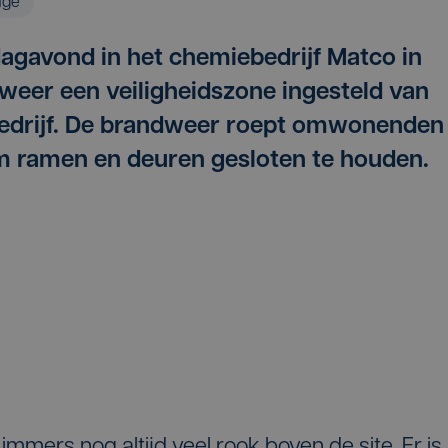
age
agavond in het chemiebedrijf Matco in
eer een veiligheidszone ingesteld van
bedrijf. De brandweer roept omwonenden
 ramen en deuren gesloten te houden.
mmers nog altijd veel rook boven de site. Er is