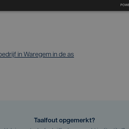
POWE
nder andere batterijen, inkt en spuitbussen. He
bedrijf in Waregem in de as
Taalfout opgemerkt?