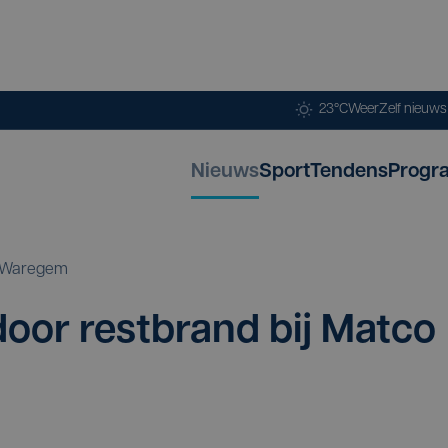
23°C
Weer
Zelf nieuw
Nieuws
Sport
Tendens
Progr
Waregem
oor rest­brand bij Mat­co