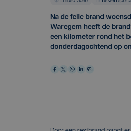
Embed video
Bestel report
Na de felle brand woensd
Waregem heeft de brandw
een kilometer rond het 
donderdagochtend op om
Door een restbrand hangt er i