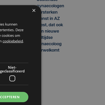
gynaecologen
×
versterken
dienst in AZ
kies kunnen
West, dat ook
en
ertenties. Deze
een nieuwe
he cookies om
voltijdse
n
cookiebeleid
.
gynaecoloog
verwelkomt
Niet-
geclassificeerd
r
en
ACCEPTEREN
n