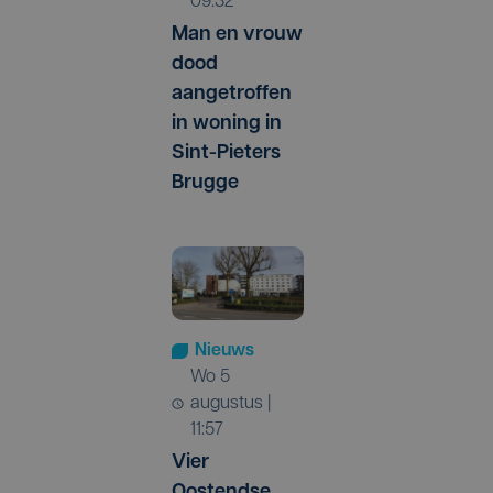
09:32
Man en vrouw
dood
aangetroffen
in woning in
Sint-Pieters
Brugge
Nieuws
wo 5
augustus |
11:57
Vier
Oostendse