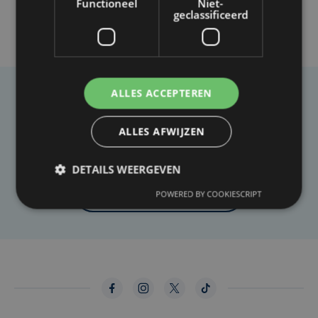
Functioneel
Niet-
geclassificeerd
ALLES ACCEPTEREN
Taalfout opgemerkt?
Heb je een taal- of schrijffout opgemerkt in dit
ALLES AFWIJZEN
artikel?
DETAILS WEERGEVEN
Laat het ons weten
POWERED BY COOKIESCRIPT