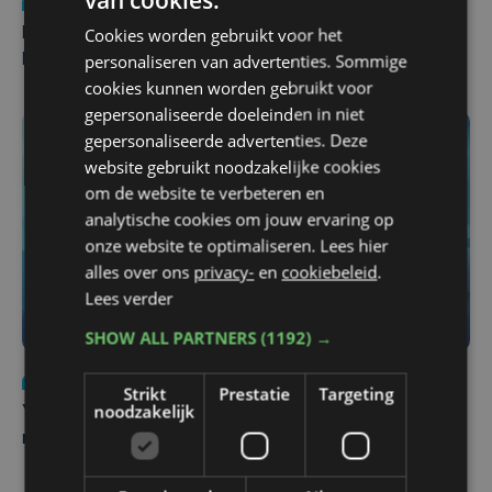
Nieuws
di 4 augustus | 09:32
Cookies worden gebruikt voor het
Man en vrouw dood aangetroffen in woning in Sint-
personaliseren van advertenties. Sommige
Pieters Brugge
cookies kunnen worden gebruikt voor
gepersonaliseerde doeleinden in niet
gepersonaliseerde advertenties. Deze
website gebruikt noodzakelijke cookies
om de website te verbeteren en
analytische cookies om jouw ervaring op
onze website te optimaliseren. Lees hier
alles over ons
privacy-
en
cookiebeleid
.
Lees verder
SHOW ALL PARTNERS
(1192) →
Nieuws
do 6 augustus | 21:30
Strikt
Prestatie
Targeting
noodzakelijk
Yaro (19), slachtoffer van vechtpartij, is na
maandenlange coma overleden