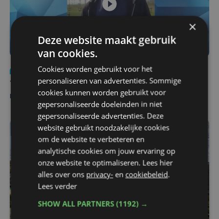
×
Deze website maakt gebruik
van cookies.
Cookies worden gebruikt voor het
Nieuws
do 6 augustus | 21:30
personaliseren van advertenties. Sommige
Yaro (19), slachtoffer van vechtpartij, is na
cookies kunnen worden gebruikt voor
maandenlange coma overleden
gepersonaliseerde doeleinden in niet
gepersonaliseerde advertenties. Deze
website gebruikt noodzakelijke cookies
om de website te verbeteren en
analytische cookies om jouw ervaring op
onze website te optimaliseren. Lees hier
alles over ons
privacy-
en
cookiebeleid
.
Lees verder
SHOW ALL PARTNERS
(1192) →