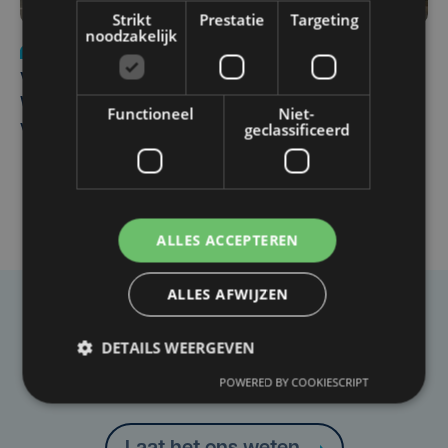
Strikt
Prestatie
Targeting
noodzakelijk
Nieuws
wo 5 augustus | 11:57
Vier Oostendse gynaecologen versterken dienst in AZ
West, dat ook een nieuwe voltijdse gynaecoloog
Functioneel
Niet-
geclassificeerd
verwelkomt
ALLES ACCEPTEREN
ALLES AFWIJZEN
Taalfout opgemerkt?
DETAILS WEERGEVEN
Heb je een taal- of schrijffout opgemerkt in dit
POWERED BY COOKIESCRIPT
artikel?