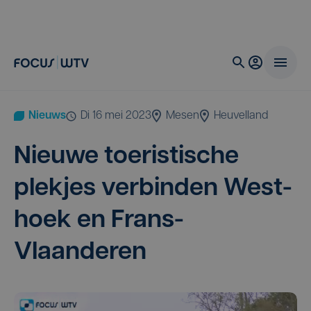
Nieuws
di 16 mei 2023
Mesen
Heuvelland
Nieu­we toe­ris­ti­sche
plek­jes ver­bin­den West­
hoek en Frans-
Vlaanderen