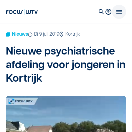
Nieuws
di 9 juli 2019
Kortrijk
Nieu­we psy­chi­a­tri­sche
afde­ling voor jon­ge­ren in
Kortrijk