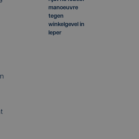
manoeuvre
tegen
winkelgevel in
Ieper
an
t