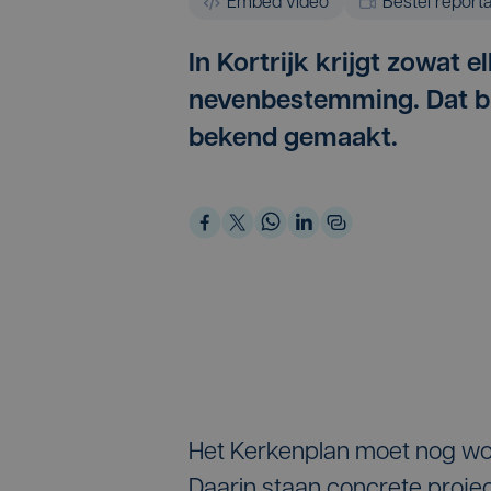
Embed video
Bestel report
In Kortrijk krijgt zowat e
nevenbestemming. Dat bli
bekend gemaakt.
Het Kerkenplan moet nog w
Daarin staan concrete proje