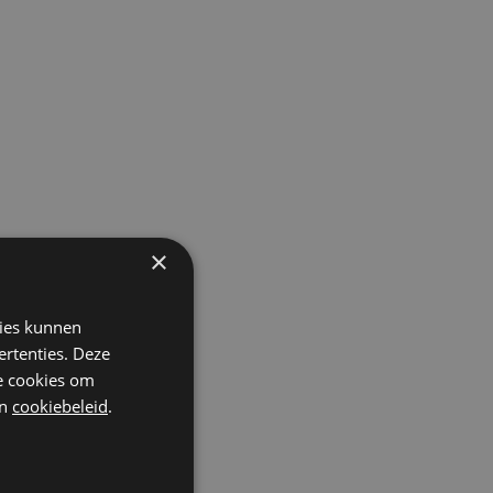
×
kies kunnen
ertenties. Deze
he cookies om
n
cookiebeleid
.