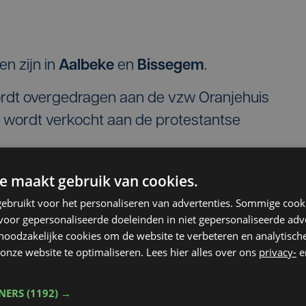
n
n zijn in
Aalbeke
en
Bissegem
.
dt overgedragen aan de vzw Oranjehuis
 wordt verkocht aan de protestantse
uskerk
(zie foto)
komen er satellieten van de
e maakt gebruik van cookies.
k, met renovatie van de aanpalende huisjes en
ebruikt voor het personaliseren van advertenties. Sommige coo
ouw
oor gepersonaliseerde doeleinden in niet gepersonaliseerde adv
uskerk ontvangt voortaan de academie en de
 noodzakelijke cookies om de website te verbeteren en analytisc
onze website te optimaliseren. Lees hier alles over ons
privacy-
e
ruimte voor de wijkwerking en het OC
TNERS
(1192) →