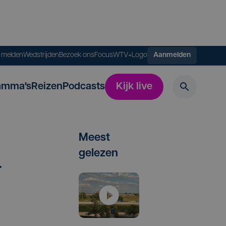
s melden
Wedstrijden
Bezoek ons
FocusWTV+
Logo
Aanmelden
amma's
Reizen
Podcasts
Kijk live
Meest
gelezen
­