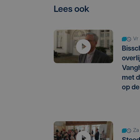
Lees ook
vr
Bissc
overl
Vangh
met de
op de
za