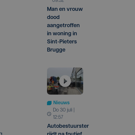
09:32
Man en vrouw
dood
aangetroffen
in woning in
Sint-Pieters
Brugge
Nieuws
do 30 juli |
12:57
Autobestuurster
g
rijdt na foutief