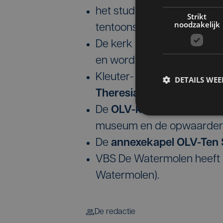
het studiewerk opgestart v
Strikt
noodzakelijk
tentoonstellingsruimte of ‘f
De kerk in
Pius X
wordt nu 
en wordt in die zin ook n
Kleuter- en basisschool Si
DETAILS WE
Theresiakerk
De
OLV-kerk
wordt meegen
museum en de opwaardering
De
annexekapel OLV-Ten 
VBS De Watermolen heeft 
Watermolen).
De redactie