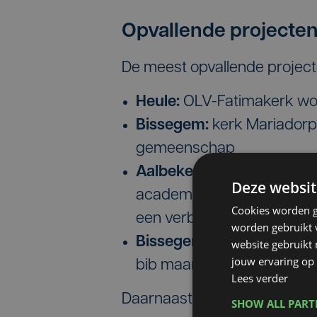
Opvallende projecte
De meest opvallende projecte
Heule:
OLV-Fatimakerk wor
Bissegem:
kerk Mariadorp
gemeenschap
Aalbeke:
in de St-Corneli
Deze websit
academie en de bibliothee
Cookies worden g
een verbindende nieuwb
worden gebruikt v
Bissegem:
de St-Audomar
website gebruikt
jouw ervaring op 
bib maar ook polyvalente 
Lees verder
Daarnaast:
SHOW ALL PAR