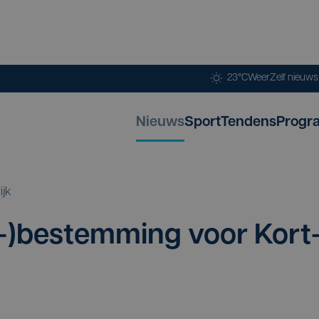
23°C
Weer
Zelf nieuw
Nieuws
Sport
Tendens
Progr
ijk
-)bestemming voor Kort