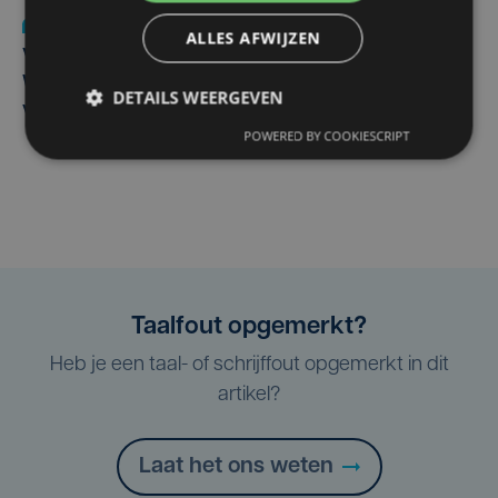
Nieuws
wo 5 augustus | 11:57
ALLES AFWIJZEN
Vier Oostendse gynaecologen versterken dienst in AZ
West, dat ook een nieuwe voltijdse gynaecoloog
DETAILS WEERGEVEN
verwelkomt
POWERED BY COOKIESCRIPT
Taalfout opgemerkt?
Heb je een taal- of schrijffout opgemerkt in dit
artikel?
Laat het ons weten