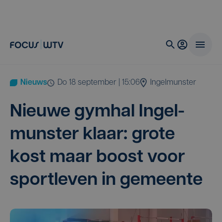
Nieuws
do 18 september | 15:06
Ingelmunster
Nieu­we gym­hal Ingel­
mun­ster klaar: gro­te
kost maar boost voor
sport­le­ven in gemeente