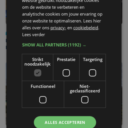
website gebruikt noodzakelijke cookies
om de website te verbeteren en
analytische cookies om jouw ervaring op
onze website te optimaliseren. Lees hier
alles over ons
privacy-
en
cookiebeleid
.
Nieuws
di 4 augustus | 09:32
Lees verder
Man en vrouw dood aangetroffen in woning in Sint-
SHOW ALL PARTNERS
(1192) →
Pieters Brugge
Strikt
Prestatie
Targeting
noodzakelijk
Functioneel
Niet-
geclassificeerd
ALLES ACCEPTEREN