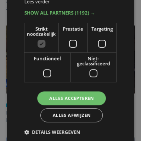
Lees verder
Zwaar ongeval op E403 in Izegem: drie rijstroken
afgesloten
SHOW ALL PARTNERS
(1192) →
Strikt
Prestatie
Targeting
noodzakelijk
Functioneel
Niet-
geclassificeerd
ALLES ACCEPTEREN
Nieuws
di 4 augustus | 09:32
Man en vrouw dood aangetroffen in woning in Sint-
ALLES AFWIJZEN
Pieters Brugge
DETAILS WEERGEVEN