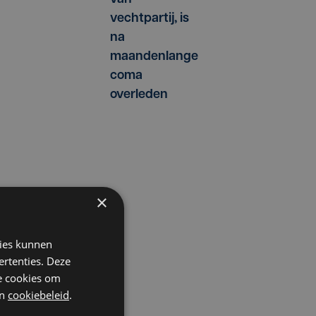
vechtpartij, is
na
maandenlange
s
coma
overleden
×
r
kies kunnen
ertenties. Deze
he cookies om
n
cookiebeleid
.