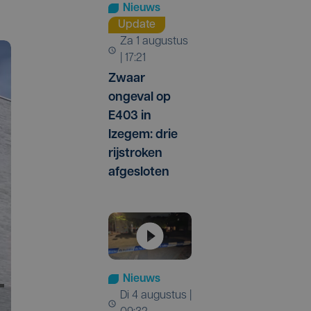
Nieuws
Update
za 1 augustus
| 17:21
Zwaar
ongeval op
E403 in
Izegem: drie
rijstroken
afgesloten
Nieuws
di 4 augustus |