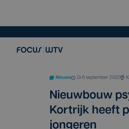
Nieuws
di 6 september 2022
K
Nieuw­bouw psy­c
Kort­rijk heeft
jongeren