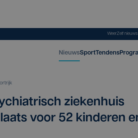
Weer
Zelf nieuw
Nieuws
Sport
Tendens
Progr
ortrijk
hi­a­trisch zie­ken­huis
 plaats voor
52
kin­de­ren e