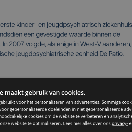
eerste kinder- en jeugdpsychiatrisch ziekenhui
sindsdien een gevestigde waarde binnen de
 In 2007 volgde, als enige in West-Vlaanderen,
ische jeugdpsychiatrische eenheid De Patio.
s nodig door het grotere aanbod. "Het zal niet
e maakt gebruik van cookies.
ijn voor de kinderen en jongeren, maar ook voo
ebruikt voor het personaliseren van advertenties. Sommige coo
emeen directeur Olivier Peene.
oor gepersonaliseerde doeleinden in niet gepersonaliseerde adv
 noodzakelijke cookies om de website te verbeteren en analytisc
et het Psychiatrisch Ziekenhuis een centraal
onze website te optimaliseren. Lees hier alles over ons
privacy-
e