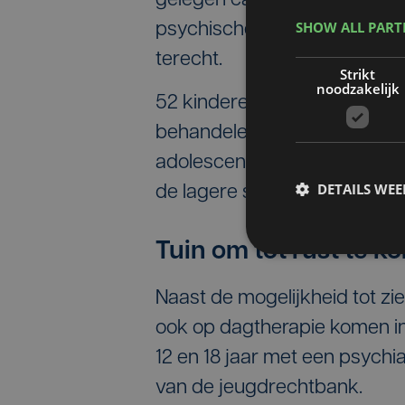
gelegen campus. Zowel kind
SHOW ALL PAR
psychische kwetsbaarheid, z
terecht.
Strikt
noodzakelijk
52 kinderen en jongeren kunn
behandeleenheden: een forens
adolescenten (K-jotter), beh
DETAILS WE
de lagere schoolleeftijd (K-s
Tuin om tot rust te 
Naast de mogelijkheid tot 
ook op dagtherapie komen in
12 en 18 jaar met een psychi
van de jeugdrechtbank.