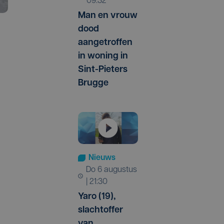
09:32
Man en vrouw
dood
aangetroffen
in woning in
Sint-Pieters
Brugge
Nieuws
do 6 augustus
| 21:30
Yaro (19),
slachtoffer
van