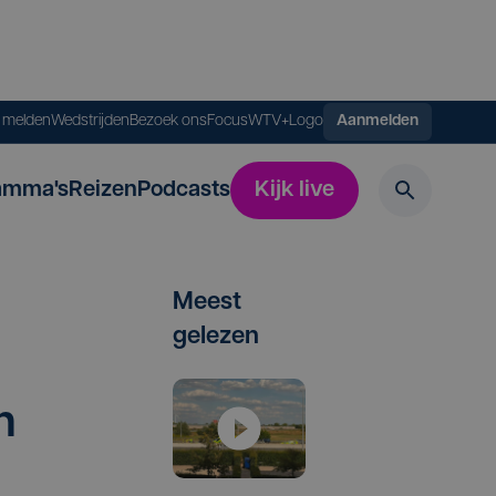
s melden
Wedstrijden
Bezoek ons
FocusWTV+
Logo
Aanmelden
amma's
Reizen
Podcasts
Kijk live
Meest
gelezen
n