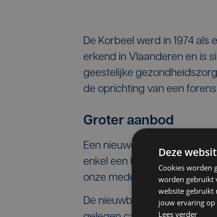
De Korbeel werd in 1974 als 
erkend in Vlaanderen en is 
geestelijke gezondheidszorg.
de oprichting van een forens
Groter aanbod
Een nieuwe infrastructuur wa
Deze websit
enkel een heuglijk moment z
Cookies worden g
onze medewerkers", zegt alg
worden gebruikt v
website gebruikt
De nieuwbouw vormt samen m
jouw ervaring op 
Lees verder