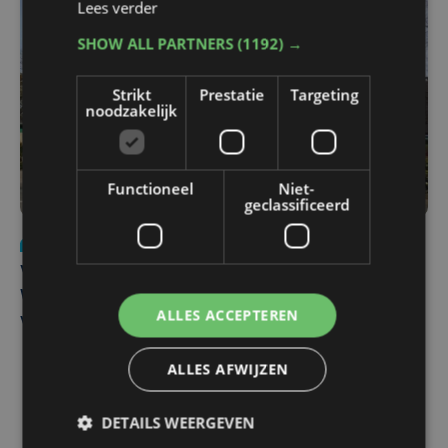
Lees verder
SHOW ALL PARTNERS
(1192) →
Strikt
Prestatie
Targeting
noodzakelijk
Functioneel
Niet-
geclassificeerd
Nieuws
wo 5 augustus | 11:57
Vier Oostendse gynaecologen versterken dienst in AZ
West, dat ook een nieuwe voltijdse gynaecoloog
ALLES ACCEPTEREN
verwelkomt
ALLES AFWIJZEN
DETAILS WEERGEVEN