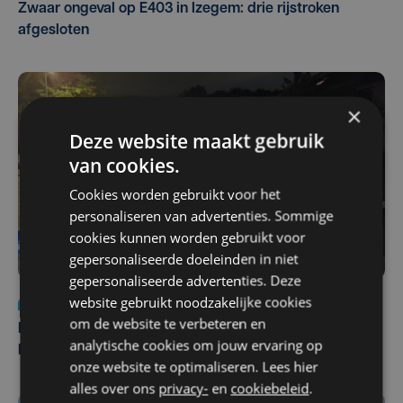
Zwaar ongeval op E403 in Izegem: drie rijstroken
afgesloten
×
Deze website maakt gebruik
van cookies.
Cookies worden gebruikt voor het
personaliseren van advertenties. Sommige
cookies kunnen worden gebruikt voor
gepersonaliseerde doeleinden in niet
gepersonaliseerde advertenties. Deze
website gebruikt noodzakelijke cookies
Nieuws
di 4 augustus | 09:32
om de website te verbeteren en
Man en vrouw dood aangetroffen in woning in Sint-
analytische cookies om jouw ervaring op
Pieters Brugge
onze website te optimaliseren. Lees hier
alles over ons
privacy-
en
cookiebeleid
.