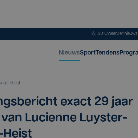
23°C
Weer
Zelf nieuw
Nieuws
Sport
Tendens
Progr
kke-Heist
gs­be­richt exact
29
jaar
 van Luci­en­ne Luys­ter­
-Heist