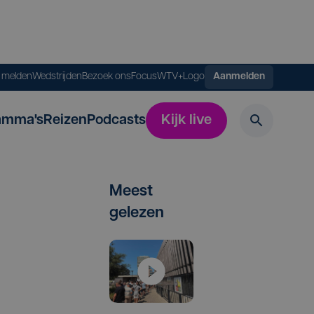
s melden
Wedstrijden
Bezoek ons
FocusWTV+
Logo
Aanmelden
amma's
Reizen
Podcasts
Kijk live
Meest
gelezen