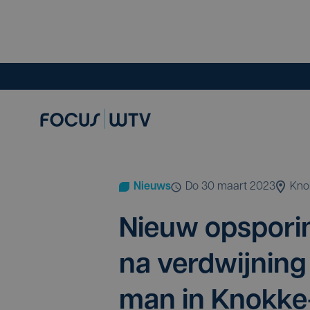
Nieuws
do 30 maart 2023
Kno
Nieuw opspo­rin
na ver­dwij­ning
man in Knokke