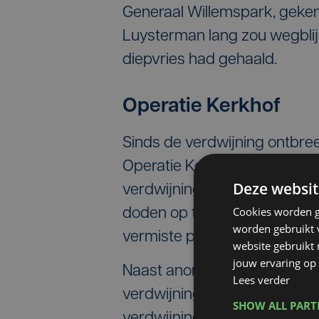
Generaal Willemspark, gekend
Luysterman lang zou wegblij
diepvries had gehaald.
Operatie Kerkhof
Sinds de verdwijning ontbree
Operatie Kerkhof van de Cel
Deze websit
verdwijningszaken -zogenoe
Cookies worden g
doden op te graven. Zo kunn
worden gebruikt v
vermiste personen.
website gebruikt
jouw ervaring op 
Naast anonieme slachtoffers 
Lees verder
verdwijningen. Daarom dat 2
SHOW ALL PAR
verdwijning van Lucienne L