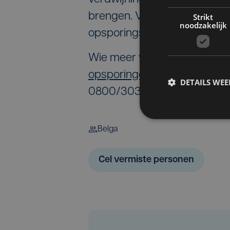
brengen. Volgens het parket 
Strikt
noodzakelijk
opsporingsbericht.
Wie meer weet over deze ver
opsporingen@police.belgium
DETAILS WE
0800/30300.
Belga
Cel vermiste personen