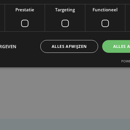
is er verder geen concrete aanleiding voor het
Prestatie
Targeting
Functioneel
dwijning kan mailen naar
.eu
of bellen op het gratis nummer
ERGEVEN
ALLES AFWIJZEN
ALLES 
POWE