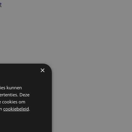
t
×
kies kunnen
ertenties. Deze
he cookies om
n
cookiebeleid
.