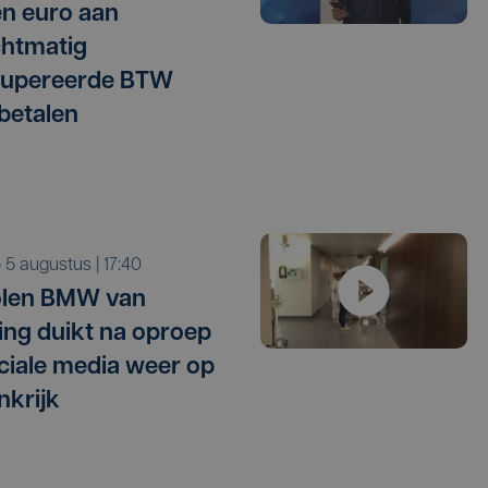
en euro aan
htmatig
cupereerde BTW
betalen
o 5 augustus | 17:40
olen BMW van
ling duikt na oproep
ciale media weer op
nkrijk