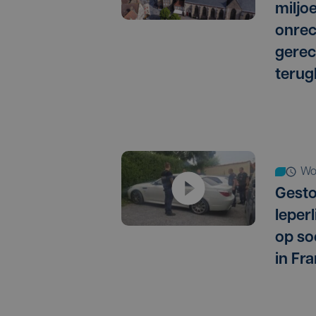
miljo
onrec
gere
terug
w
Gest
Ieper
op so
in Fra