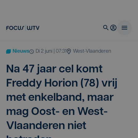
Nieuws
di 2 juni | 07:31
West-Vlaanderen
Na
47
jaar cel komt
Fred­dy Hori­on (
78
) vrij
met enkel­band, maar
mag Oost- en West-
Vlaan­de­ren niet