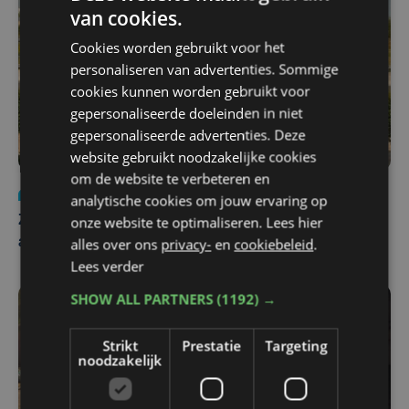
van cookies.
Cookies worden gebruikt voor het
personaliseren van advertenties. Sommige
cookies kunnen worden gebruikt voor
gepersonaliseerde doeleinden in niet
gepersonaliseerde advertenties. Deze
website gebruikt noodzakelijke cookies
om de website te verbeteren en
Nieuws
Update
za 1 augustus | 17:21
analytische cookies om jouw ervaring op
onze website te optimaliseren. Lees hier
Zwaar ongeval op E403 in Izegem: drie rijstroken
alles over ons
privacy-
en
cookiebeleid
.
afgesloten
Lees verder
SHOW ALL PARTNERS
(1192) →
Strikt
Prestatie
Targeting
noodzakelijk