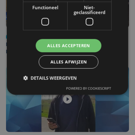
Functioneel
Niet-
geclassificeerd
Nieuws
di 4 augustus | 09:32
ALLES ACCEPTEREN
Man en vrouw dood aangetroffen in woning in Sint-
Pieters Brugge
ALLES AFWIJZEN
DETAILS WEERGEVEN
POWERED BY COOKIESCRIPT