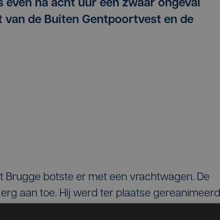
s even na acht uur een zwaar ongeval
t van de Buiten Gentpoortvest en de
uit Brugge botste er met een vrachtwagen. De
 erg aan toe. Hij werd ter plaatse gereanimeer
racht. Maar daar is hij intussen overleden. Dat