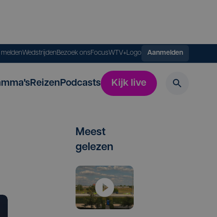
s melden
Wedstrijden
Bezoek ons
FocusWTV+
Logo
Aanmelden
amma's
Reizen
Podcasts
Kijk live
Meest
gelezen