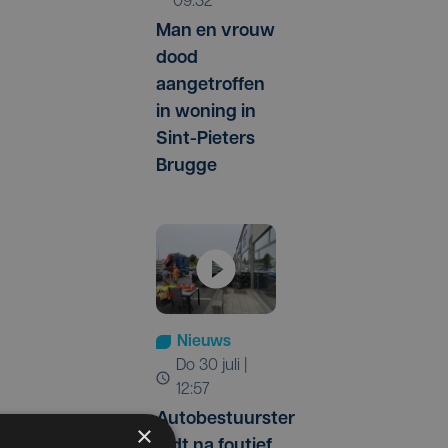
09:32
Man en vrouw
dood
aangetroffen
in woning in
Sint-Pieters
Brugge
Nieuws
do 30 juli |
12:57
d
Autobestuurster
×
rijdt na foutief