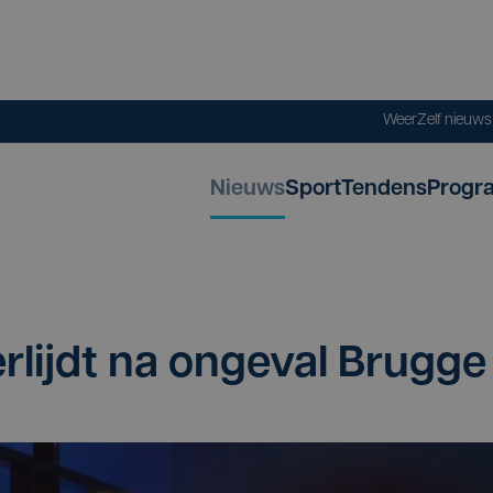
Weer
Zelf nieuw
Nieuws
Sport
Tendens
Progr
er­lijdt na onge­val Brugge