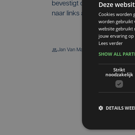
Deze websit
bevestigt de politie. Het sla
naar links afsloeg, waar dat 
Cookies worden g
worden gebruikt v
website gebruikt
jouw ervaring op 
Lees verder
Jan Van Maele
SHOW ALL PAR
Strikt
noodzakelijk
DETAILS WE