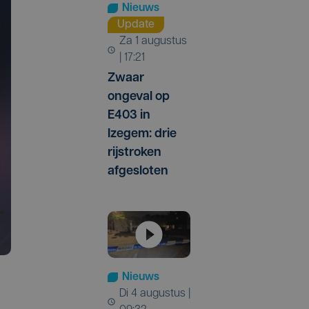
Nieuws
Update
za 1 augustus
| 17:21
Zwaar
ongeval op
E403 in
Izegem: drie
rijstroken
afgesloten
Nieuws
di 4 augustus |