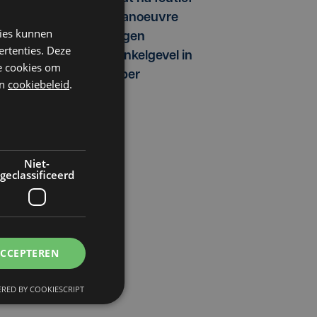
manoeuvre
kies kunnen
tegen
ertenties. Deze
winkelgevel in
he cookies om
Ieper
n
cookiebeleid
.
Niet-
geclassificeerd
ACCEPTEREN
RED BY COOKIESCRIPT