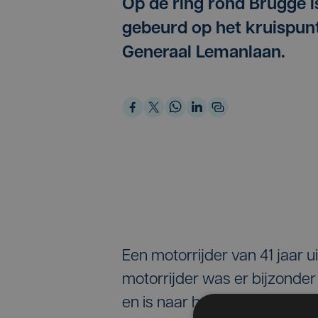
Op de ring rond Brugge i
gebeurd op het kruispun
Generaal Lemanlaan.
Een motorrijder van 41 jaar 
motorrijder was er bijzonder
en is naar het ziekenhuis geb