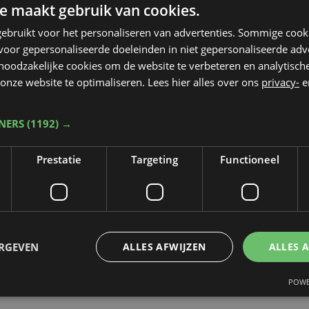
e maakt gebruik van cookies.
chtoffer botste frontaal op een vrachtwagen die
niet mocht.
ebruikt voor het personaliseren van advertenties. Sommige coo
oor gepersonaliseerde doeleinden in niet gepersonaliseerde adv
 noodzakelijke cookies om de website te verbeteren en analytisc
onze website te optimaliseren. Lees hier alles over ons
privacy-
e
TNERS
(1192) →
Prestatie
Targeting
Functioneel
ERGEVEN
ALLES AFWIJZEN
ALLES 
POWE