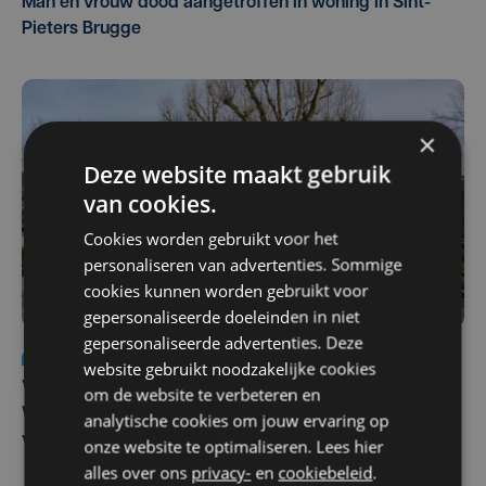
Man en vrouw dood aangetroffen in woning in Sint-
Pieters Brugge
×
Deze website maakt gebruik
van cookies.
Cookies worden gebruikt voor het
personaliseren van advertenties. Sommige
cookies kunnen worden gebruikt voor
gepersonaliseerde doeleinden in niet
gepersonaliseerde advertenties. Deze
Nieuws
wo 5 augustus | 11:57
website gebruikt noodzakelijke cookies
Vier Oostendse gynaecologen versterken dienst in AZ
om de website te verbeteren en
West, dat ook een nieuwe voltijdse gynaecoloog
analytische cookies om jouw ervaring op
verwelkomt
onze website te optimaliseren. Lees hier
alles over ons
privacy-
en
cookiebeleid
.