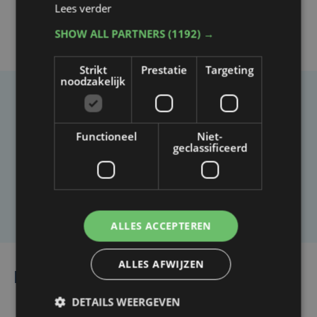
Lees verder
SHOW ALL PARTNERS
(1192) →
Strikt
Prestatie
Targeting
noodzakelijk
Taalfout opgemerkt?
Heb je een taal- of schrijffout opgemerkt in dit
Functioneel
Niet-
geclassificeerd
artikel?
Laat het ons weten
ALLES ACCEPTEREN
ALLES AFWIJZEN
Lees ook
DETAILS WEERGEVEN