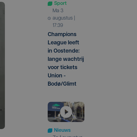
Sport
ma 3
augustus |
17:39
Champions
League leeft
in Oostende:
lange wachtrij
voor tickets
Union -
Bodø/Glimt
Nieuws