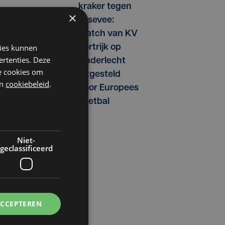
kraker tegen
×
Essevee:
match van KV
kies kunnen
Kortrijk op
ertenties. Deze
Anderlecht
he cookies om
n
uitgesteld
n
cookiebeleid
.
door Europees
voetbal
Niet-
geclassificeerd
ACCEPTEREN