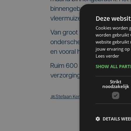
binnengebrachte zoogdieren a
Deze websit
vleermuizen krijgen er verzo
Cookies worden g
Van groot tot klein, geliefd
worden gebruikt v
website gebruikt
onderscheid. Elk dier krijgt
jouw ervaring op 
en vooral hun kuikens zijn in 
Lees verder
Ruim 600 meeuwen zijn er nu
SHOW ALL PAR
verzorging nodig. Het duurt v
Strikt
noodzakelijk
Stefaan Kerger
DETAILS WE