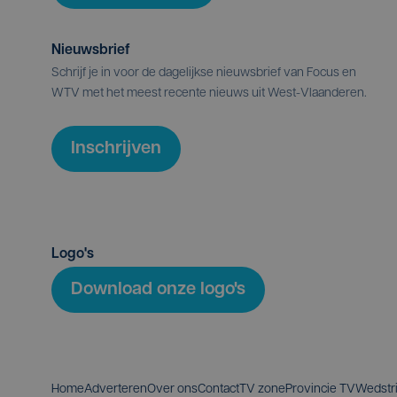
Nieuwsbrief
Schrijf je in voor de dagelijkse nieuwsbrief van Focus en
WTV met het meest recente nieuws uit West-Vlaanderen.
Inschrijven
Logo's
Download onze logo's
Home
Adverteren
Over ons
Contact
TV zone
Provincie TV
Wedstr