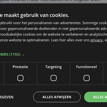
ls marters, egels, hazen, konijnen en zelfs
e maakt gebruik van cookies.
rging.
ebruikt voor het personaliseren van advertenties. Sommige coo
 of gehaat, in het opvangcentrum maken ze geen
oor gepersonaliseerde doeleinden in niet gepersonaliseerde adv
 noodzakelijke cookies om de website te verbeteren en analytisc
 hier de kans om weer sterk te worden. Meeuwe
onze website te optimaliseren. Lees hier alles over ons
privacy-
e
de meerderheid. In juli zijn ze erg kwetsbaar.
. Vooral de jonge vogels hebben intensieve
TNERS
(1192) →
ijf uur om alle dieren te voederen.
Prestatie
Targeting
Functioneel
ERGEVEN
ALLES AFWIJZEN
ALLES 