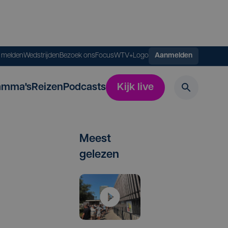
s melden
Wedstrijden
Bezoek ons
FocusWTV+
Logo
Aanmelden
amma's
Reizen
Podcasts
Kijk live
Meest
gelezen