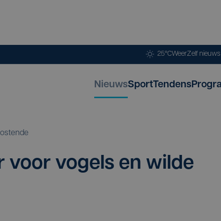
25°C
Weer
Zelf nieuw
Nieuws
Sport
Tendens
Progr
ostende
r voor vogels en wil­de