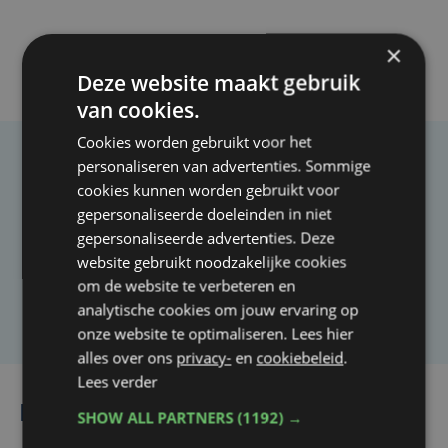
×
Deze website maakt gebruik
van cookies.
Cookies worden gebruikt voor het
personaliseren van advertenties. Sommige
Taalfout opgemerkt?
cookies kunnen worden gebruikt voor
Heb je een taal- of schrijffout opgemerkt in dit
gepersonaliseerde doeleinden in niet
artikel?
gepersonaliseerde advertenties. Deze
website gebruikt noodzakelijke cookies
om de website te verbeteren en
Laat het ons weten
analytische cookies om jouw ervaring op
onze website te optimaliseren. Lees hier
alles over ons
privacy-
en
cookiebeleid
.
Lees verder
Lees ook
SHOW ALL PARTNERS
(1192) →