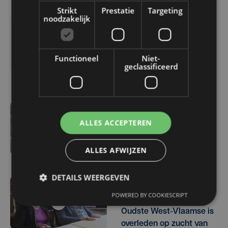
Strikt
Prestatie
Targeting
noodzakelijk
di 9 augustus 2022
Overlijden Ignace
Crombé: "Alleen goeie
Functioneel
Niet-
geclassificeerd
herinneringen"
di 9 augustus 2022
ALLES ACCEPTEREN
Organisator Ignace
Crombé (65) overleden
ALLES AFWIJZEN
DETAILS WEERGEVEN
POWERED BY COOKIESCRIPT
wo 24 november 2021
Oudste West-Vlaamse is
overleden op zucht van