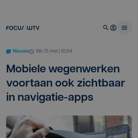
Nieuws
wo 13 mei | 10:54
Mobie­le wegen­wer­ken
voort­aan ook zicht­baar
in navigatie-apps