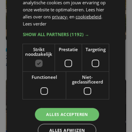
analytische cookies om jouw ervaring op
onze website te optimaliseren. Lees hier
alles over ons
privacy-
en
cookiebeleid
.
Lees verder
SHOW ALL PARTNERS
(1192) →
Strikt
Prestatie
Targeting
Nieuws
Update
za 1 augustus | 17:21
noodzakelijk
Zwaar ongeval op E403 in Izegem: drie rijstroken
afgesloten
Functioneel
Niet-
geclassificeerd
ALLES ACCEPTEREN
ALLES AFWIJZEN