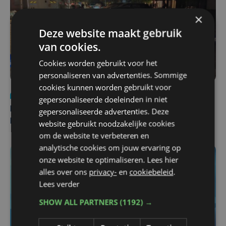
×
Deze website maakt gebruik
van cookies.
Cookies worden gebruikt voor het
personaliseren van advertenties. Sommige
cookies kunnen worden gebruikt voor
Nieuws
di 4 augustus | 09:32
gepersonaliseerde doeleinden in niet
Man en vrouw dood aangetroffen in woning in Sint-
gepersonaliseerde advertenties. Deze
Pieters Brugge
website gebruikt noodzakelijke cookies
om de website te verbeteren en
analytische cookies om jouw ervaring op
onze website te optimaliseren. Lees hier
alles over ons
privacy-
en
cookiebeleid
.
Lees verder
SHOW ALL PARTNERS
(1192) →