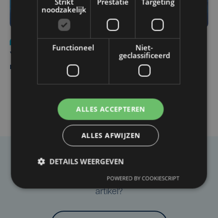
Strikt
Prestatie
Targeting
noodzakelijk
Nieuws
do 6 augustus | 21:30
Functioneel
Niet-
geclassificeerd
Yaro (19), slachtoffer van vechtpartij, is na
maandenlange coma overleden
ALLES ACCEPTEREN
ALLES AFWIJZEN
DETAILS WEERGEVEN
Taalfout opgemerkt?
POWERED BY COOKIESCRIPT
Heb je een taal- of schrijffout opgemerkt in dit
artikel?