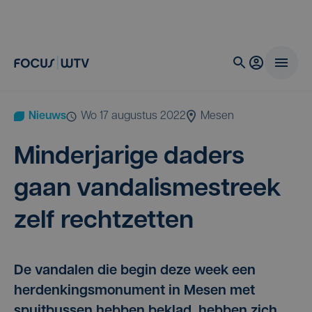
Nieuws
wo 17 augustus 2022
Mesen
Min­der­ja­ri­ge daders
gaan van­da­lis­me­streek
zelf rechtzetten
De vandalen die begin deze week een
herdenkingsmonument in Mesen met
spuitbussen hebben beklad, hebben zich