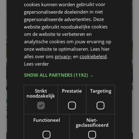
cookies kunnen worden gebruikt voor
gepersonaliseerde doeleinden in niet
gepersonaliseerde advertenties. Deze
website gebruikt noodzakelijke cookies
om de website te verbeteren en
analytische cookies om jouw ervaring op
onze website te optimaliseren. Lees hier
alles over ons
privacy-
en
cookiebeleid
.
Lees verder
SHOW ALL PARTNERS
(1192) →
Strikt
Prestatie
Targeting
noodzakelijk
Nieuws
Update
za 1 augustus | 17:21
Zwaar ongeval op E403 in Izegem: drie rijstroken
afgesloten
Functioneel
Niet-
geclassificeerd