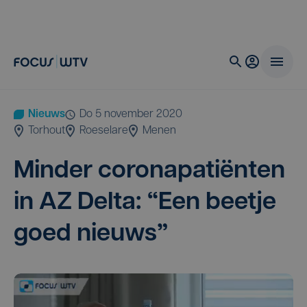
Nieuws
do 5 november 2020
Torhout
Roeselare
Menen
Min­der coron­a­pa­ti­ën­ten
in
AZ
Del­ta:
“
Een beet­je
goed nieuws”