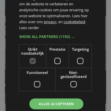
om de website te verbeteren en
analytische cookies om jouw ervaring op
onze website te optimaliseren. Lees hier
alles over ons
privacy-
en
cookiebeleid
.
Nieuws
do 6 augustus | 21:30
Lees verder
Yaro (19), slachtoffer van vechtpartij, is na
SHOW ALL PARTNERS
(1192) →
maandenlange coma overleden
Strikt
Prestatie
Targeting
noodzakelijk
Functioneel
Niet-
geclassificeerd
ALLES ACCEPTEREN