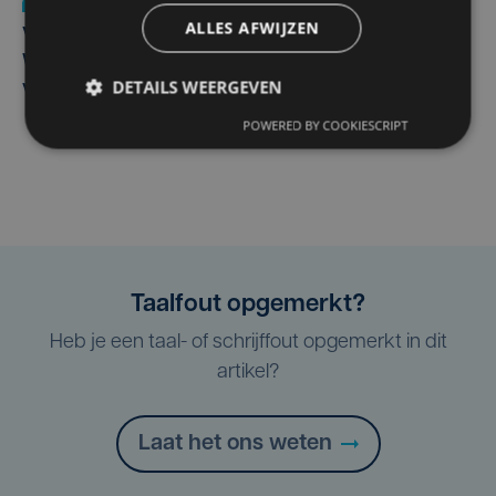
Nieuws
wo 5 augustus | 11:57
ALLES AFWIJZEN
Vier Oostendse gynaecologen versterken dienst in AZ
West, dat ook een nieuwe voltijdse gynaecoloog
DETAILS WEERGEVEN
verwelkomt
POWERED BY COOKIESCRIPT
Taalfout opgemerkt?
Heb je een taal- of schrijffout opgemerkt in dit
artikel?
Laat het ons weten