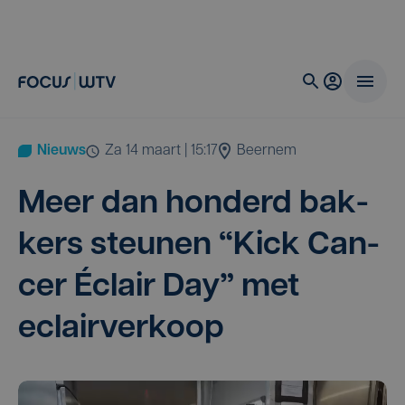
Nieuws
za 14 maart | 15:17
Beernem
Meer dan hon­derd bak­
kers steu­nen
“
Kick Can­
cer Éclair Day” met
eclairverkoop