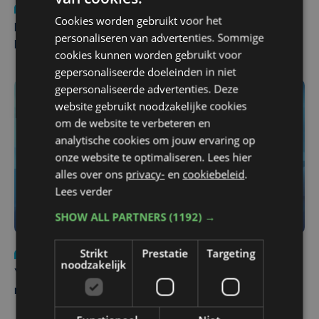
Nieuws
di 4 augustus | 09:32
Cookies worden gebruikt voor het
Man en vrouw dood aangetroffen in woning in Sint-
personaliseren van advertenties. Sommige
Pieters Brugge
cookies kunnen worden gebruikt voor
gepersonaliseerde doeleinden in niet
gepersonaliseerde advertenties. Deze
website gebruikt noodzakelijke cookies
om de website te verbeteren en
analytische cookies om jouw ervaring op
onze website te optimaliseren. Lees hier
alles over ons
privacy-
en
cookiebeleid
.
Lees verder
SHOW ALL PARTNERS
(1192) →
Strikt
Prestatie
Targeting
Nieuws
do 6 augustus | 21:30
noodzakelijk
Yaro (19), slachtoffer van vechtpartij, is na
maandenlange coma overleden