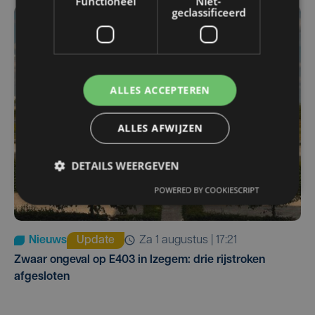
Functioneel
Niet-
geclassificeerd
ALLES ACCEPTEREN
ALLES AFWIJZEN
DETAILS WEERGEVEN
POWERED BY COOKIESCRIPT
Nieuws
Update
za 1 augustus | 17:21
Zwaar ongeval op E403 in Izegem: drie rijstroken
afgesloten