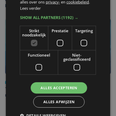
Man en vrouw dood aangetroffen in woning in Sint-
alles over ons
privacy-
en
cookiebeleid
.
Pieters Brugge
Lees verder
SHOW ALL PARTNERS
(1192) →
Strikt
Prestatie
Targeting
noodzakelijk
Functioneel
Niet-
geclassificeerd
Nieuws
do 6 augustus | 21:30
ALLES ACCEPTEREN
Yaro (19), slachtoffer van vechtpartij, is na
maandenlange coma overleden
ALLES AFWIJZEN
DETAILS WEERGEVEN