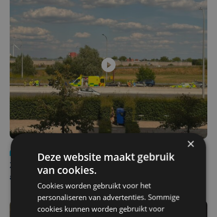
×
Nieuws
Update
za 1 augustus | 17:21
Deze website maakt gebruik
Zwaar ongeval op E403 in Izegem: drie rijstroken
van cookies.
afgesloten
Cookies worden gebruikt voor het
personaliseren van advertenties. Sommige
cookies kunnen worden gebruikt voor