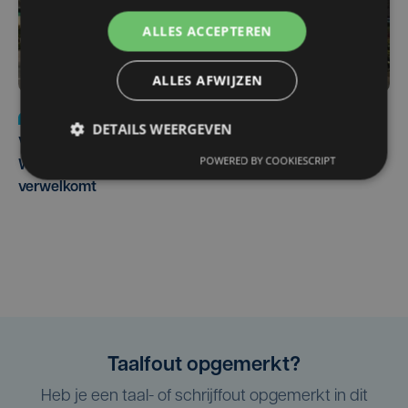
ALLES ACCEPTEREN
ALLES AFWIJZEN
Nieuws
wo 5 augustus | 11:57
DETAILS WEERGEVEN
Vier Oostendse gynaecologen versterken dienst in AZ
POWERED BY COOKIESCRIPT
West, dat ook een nieuwe voltijdse gynaecoloog
verwelkomt
Taalfout opgemerkt?
Heb je een taal- of schrijffout opgemerkt in dit