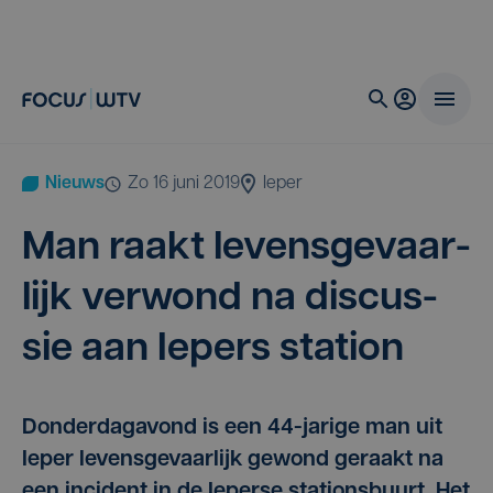
Nieuws
zo 16 juni 2019
Ieper
Man raakt levens­ge­vaar­
lijk ver­wond na dis­cus­
sie aan Iepers station
Donderdagavond is een 44-jarige man uit
Ieper levensgevaarlijk gewond geraakt na
een incident in de Ieperse stationsbuurt. Het