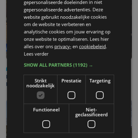
gepersonaliseerde doeleinden in niet
gepersonaliseerde advertenties. Deze
website gebruikt noodzakelijke cookies
om de website te verbeteren en
analytische cookies om jouw ervaring op
onze website te optimaliseren. Lees hier
alles over ons
privacy-
en
cookiebeleid
.
Lees verder
SHOW ALL PARTNERS
(1192) →
Nieuws
di 4 augustus | 09:32
Man en vrouw dood aangetroffen in woning in Sint-
Strikt
Prestatie
Targeting
noodzakelijk
Pieters Brugge
Functioneel
Niet-
geclassificeerd