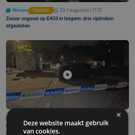
Nieuws
Update
za 1 augustus | 17:21
Zwaar ongeval op E403 in Izegem: drie rijstroken
afgesloten
×
Nieuws
di 4 augustus | 09:32
Deze website maakt gebruik
Man en vrouw dood aangetroffen in woning in Sint-
van cookies.
Pieters Brugge