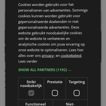
Cookies worden gebruikt voor het
personaliseren van advertenties. Sommige
cookies kunnen worden gebruikt voor
gepersonaliseerde doeleinden in niet
gepersonaliseerde advertenties. Deze
website gebruikt noodzakelijke cookies
om de website te verbeteren en
analytische cookies om jouw ervaring op
onze website te optimaliseren. Lees hier
alles over ons
privacy-
en
cookiebeleid
.
Lees verder
SHOW ALL PARTNERS
(1192) →
Nieuws
wo 5 augustus | 11:57
Vier Oostendse gynaecologen versterken dienst in AZ
Strikt
Prestatie
Targeting
West, dat ook een nieuwe voltijdse gynaecoloog
noodzakelijk
verwelkomt
Functioneel
Niet-