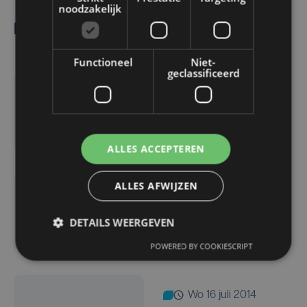
noodzakelijk
Lees ook
Functioneel
Niet-
geclassificeerd
di 5 augustus 2014
Maak zelf een Hannahs'
Favourite
ALLES ACCEPTEREN
ALLES AFWIJZEN
wo 16 juli 2014
Maak zelf een Walt
DETAILS WEERGEVEN
Fizney
POWERED BY COOKIESCRIPT
wo 16 juli 2014