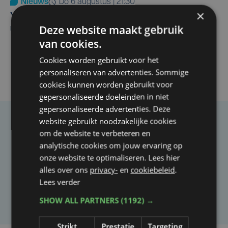
Nieuws
do 6 augustus | 21:30
×
Yaro (19), slachtoffer van vechtpartij, is na
Deze website maakt gebruik
maandenlange coma overleden
van cookies.
Cookies worden gebruikt voor het
personaliseren van advertenties. Sommige
cookies kunnen worden gebruikt voor
gepersonaliseerde doeleinden in niet
gepersonaliseerde advertenties. Deze
website gebruikt noodzakelijke cookies
Taalfout opgemerkt?
om de website te verbeteren en
analytische cookies om jouw ervaring op
Heb je een taal- of schrijffout opgemerkt in dit
onze website te optimaliseren. Lees hier
artikel?
alles over ons
privacy-
en
cookiebeleid
.
Lees verder
Laat het ons weten
SHOW ALL PARTNERS
(1192) →
Strikt
Prestatie
Targeting