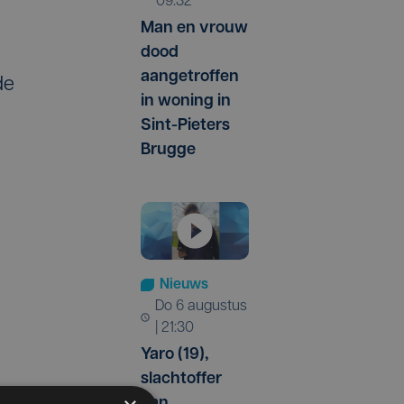
09:32
Man en vrouw
dood
aangetroffen
de
in woning in
Sint-Pieters
Brugge
Nieuws
do 6 augustus
| 21:30
Yaro (19),
slachtoffer
van