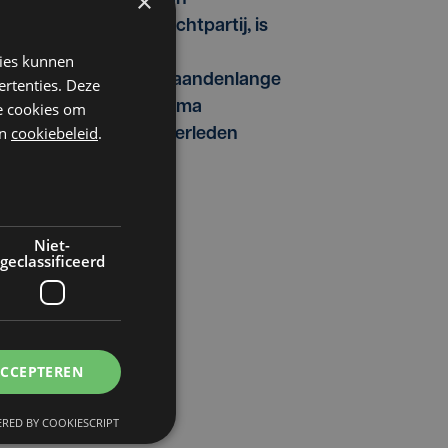
×
vechtpartij, is
na
kies kunnen
maandenlange
ertenties. Deze
coma
he cookies om
n
cookiebeleid
.
overleden
Niet-
geclassificeerd
ACCEPTEREN
RED BY COOKIESCRIPT