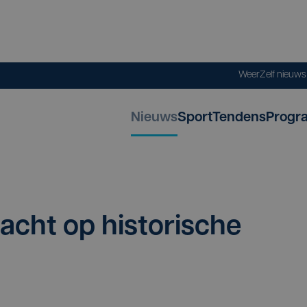
Weer
Zelf nieuw
Nieuws
Sport
Tendens
Progr
acht op his­to­ri­sche