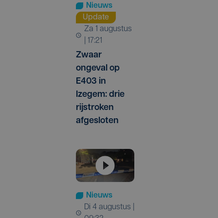
Nieuws
Update
za 1 augustus
| 17:21
Zwaar
ongeval op
E403 in
Izegem: drie
rijstroken
afgesloten
Nieuws
di 4 augustus |