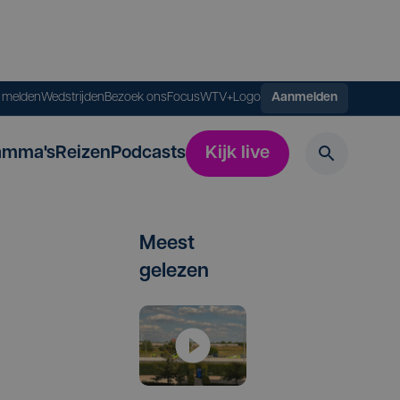
s melden
Wedstrijden
Bezoek ons
FocusWTV+
Logo
Aanmelden
amma's
Reizen
Podcasts
Kijk live
Meest
gelezen