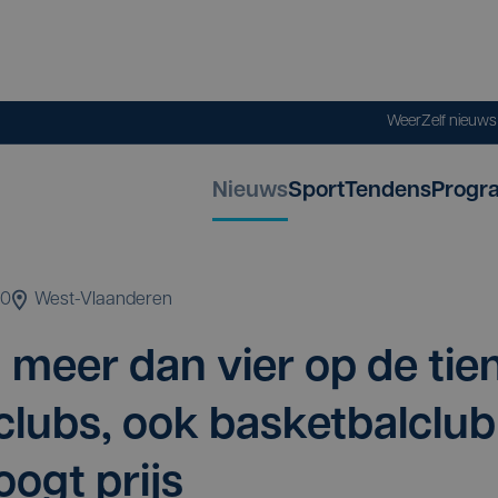
Weer
Zelf nieuw
Nieuws
Sport
Tendens
Progr
30
West-Vlaanderen
in meer dan vier op de tie
lubs, ook bas­ket­bal­club
hoogt prijs