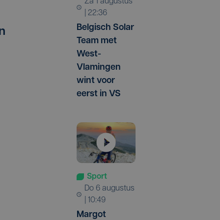
za 1 augustus
| 22:36
Belgisch Solar
en
Team met
West-
Vlamingen
wint voor
eerst in VS
Sport
do 6 augustus
| 10:49
Margot