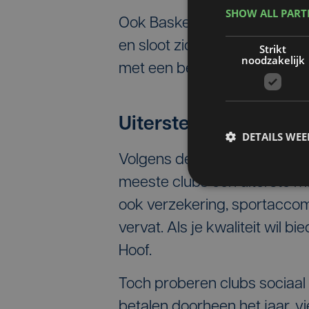
SHOW ALL PAR
Ook Basket Sijsele merkt die 
en sloot zich daarom aan b
Strikt
noodzakelijk
met een beperkt inkomen go
Uiterste maatregel
DETAILS WE
Volgens de Vlaamse Sportfede
meeste clubs een uiterste ma
ook verzekering, sportaccom
vervat. Als je kwaliteit wil b
Hoof.
Toch proberen clubs sociaal 
betalen doorheen het jaar, vi