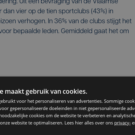
ndering. Uit een bevraging van de Vlaamse
r dan vier op de tien sportclubs (43%) in
izoen verhogen. In 36% van de clubs stijgt het
n voor bepaalde leden. Gemiddeld gaat het om
een rechtstreeks gevolg van fors hogere kosten,
e maakt gebruik van cookies.
ie. “De afgelopen jaren stegen de uitgaven bij
, terwijl de inkomsten niet zijn meegegroeid",
ebruikt voor het personaliseren van advertenties. Sommige coo
oor gepersonaliseerde doeleinden in niet gepersonaliseerde adv
er Hoof. “Veel clubs zoeken extra sponsors of
 noodzakelijke cookies om de website te verbeteren en analytisc
ls dat niet volstaat, moeten ze het lidgeld
onze website te optimaliseren. Lees hier alles over ons
privacy-
e