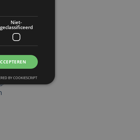
en
Niet-
geclassificeerd
ACCEPTEREN
e
RED BY COOKIESCRIPT
g:
n