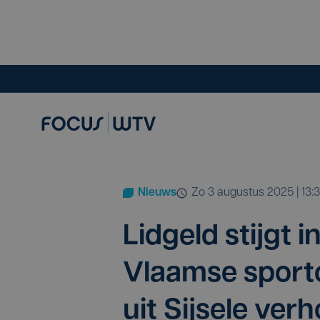
Nieuws
zo 3 augustus 2025 | 13:
Lid­geld stijgt 
Vlaam­se sport­c
uit Sij­se­le ver­