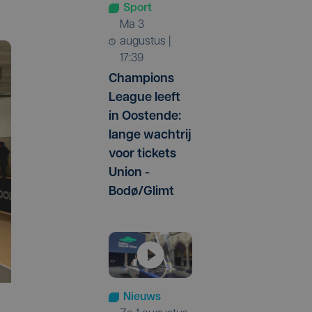
Sport
ma 3
augustus |
17:39
Champions
League leeft
in Oostende:
lange wachtrij
voor tickets
Union -
Bodø/Glimt
Nieuws