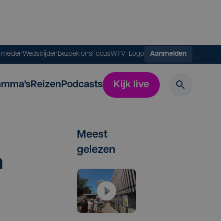
s melden
Wedstrijden
Bezoek ons
FocusWTV+
Logo
Aanmelden
amma's
Reizen
Podcasts
Kijk live
Meest
gelezen
n