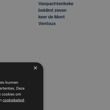
Vanpachtenbeke
beklimt zeven
keer de Mont
Ventoux
×
kies kunnen
ertenties. Deze
he cookies om
n
cookiebeleid
.