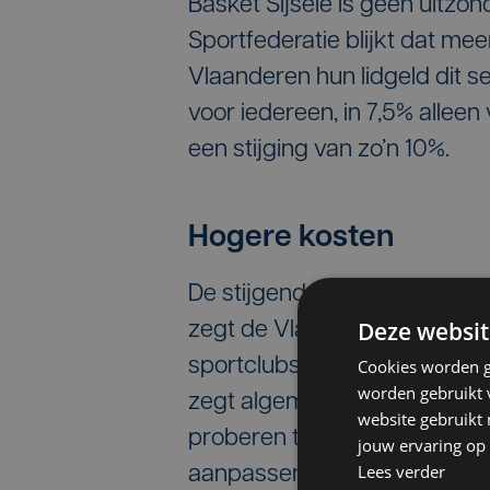
Basket Sijsele is geen uitzo
Sportfederatie blijkt dat mee
Vlaanderen hun lidgeld dit se
voor iedereen, in 7,5% allee
een stijging van zo’n 10%.
Hogere kosten
De stijgende lidgelden zijn 
Deze websit
zegt de Vlaamse Sportfederat
sportclubs met gemiddeld 20%
Cookies worden g
worden gebruikt v
zegt algemeen directeur Piet
website gebruikt
proberen te besparen, maar a
jouw ervaring op 
Lees verder
aanpassen.”