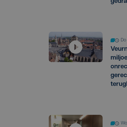
gedra
d
Veurn
miljo
onrec
gere
terug
w