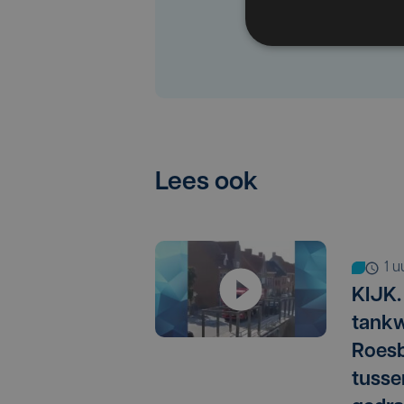
Lees ook
1 
KIJK.
tankw
Roesb
tusse