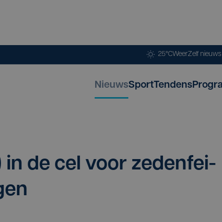
25°C
Weer
Zelf nieuw
Nieuws
Sport
Tendens
Progr
) in de cel voor zeden­fei­
ngen