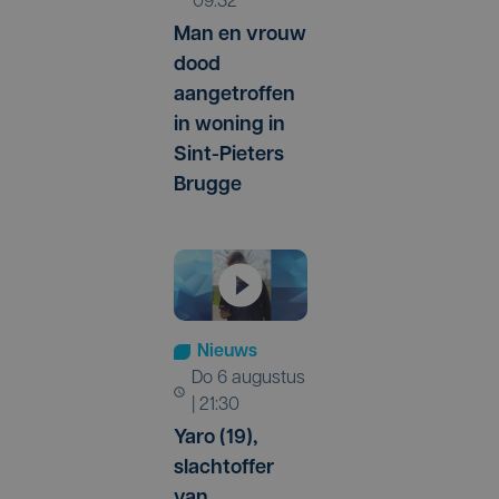
09:32
Man en vrouw
dood
aangetroffen
in woning in
Sint-Pieters
Brugge
Nieuws
do 6 augustus
| 21:30
Yaro (19),
slachtoffer
van