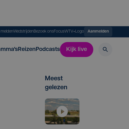
s melden
Wedstrijden
Bezoek ons
FocusWTV+
Logo
Aanmelden
amma's
Reizen
Podcasts
Kijk live
Meest
gelezen