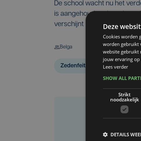
De school wacht nu het verd
is aangehouden door de onder
verschijnt hij voor de raadka
Deze websit
Cookies worden g
worden gebruikt v
Belga
website gebruikt
jouw ervaring op 
Zedenfeiten
Lees verder
SHOW ALL PAR
Strikt
noodzakelijk
DETAILS WE