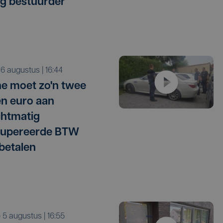
g bestuurder
o 6 augustus | 16:44
e moet zo'n twee
en euro aan
htmatig
cupereerde BTW
betalen
o 5 augustus | 16:55