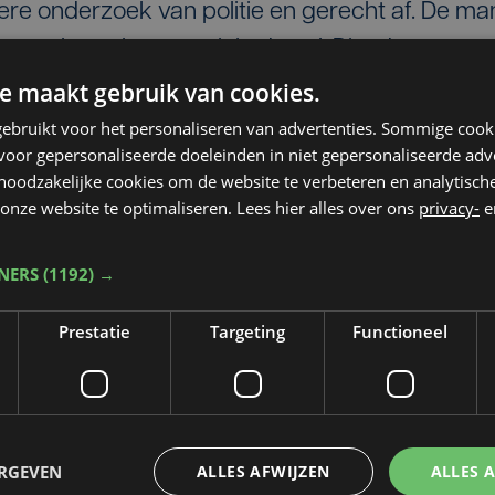
ere onderzoek van politie en gerecht af. De ma
zoeksrechter, en zit in de cel. Dinsdag
mer.
e maakt gebruik van cookies.
ebruikt voor het personaliseren van advertenties. Sommige coo
oor gepersonaliseerde doeleinden in niet gepersonaliseerde adv
 noodzakelijke cookies om de website te verbeteren en analytisc
onze website te optimaliseren. Lees hier alles over ons
privacy-
e
TNERS
(1192) →
Prestatie
Targeting
Functioneel
Taalfout opgemerkt?
Heb je een taal- of schrijffout opgemerkt in dit artikel?
ERGEVEN
ALLES AFWIJZEN
ALLES 