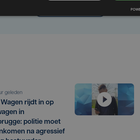
Laat het ons weten
POWE
uur geleden
 Wagen rijdt in op
agen in
rugge: politie moet
nkomen na agressief