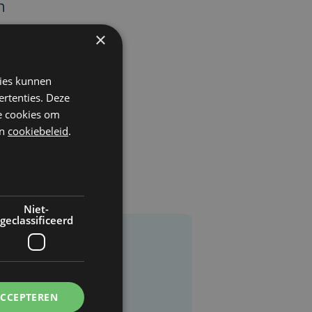
n
×
kies kunnen
ertenties. Deze
he cookies om
n
cookiebeleid
.
Niet-
geclassificeerd
ACCEPTEREN