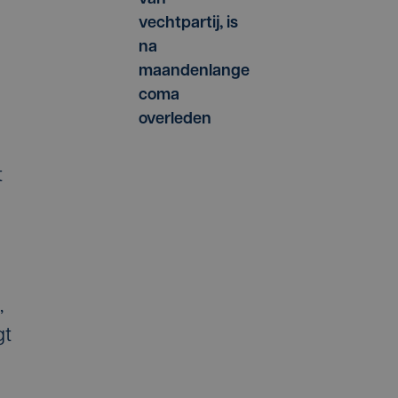
vechtpartij, is
na
maandenlange
coma
overleden
t
,
gt