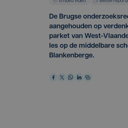
Embed video
Bestel report
De Brugse onderzoeksrech
aangehouden op verdenki
parket van West-Vlaander
les op de middelbare scho
Blankenberge.