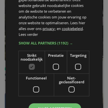
website gebruikt noodzakelijke cookies
om de website te verbeteren en
analytische cookies om jouw ervaring op
onze website te optimaliseren. Lees hier
alles over ons
privacy-
en
cookiebeleid
.
Lees verder
SHOW ALL PARTNERS
(1192) →
Strikt
Prestatie
Targeting
noodzakelijk
Sport
ma 3 augustus | 17:39
Champions League leeft in Oostende: lange wachtrij
Functioneel
Niet-
voor tickets Union - Bodø/Glimt
geclassificeerd