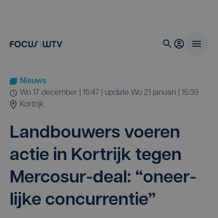
Nieuws
wo 17 december | 15:47
| update
wo 21 januari | 15:39
Kortrijk
Land­bou­wers voe­ren
actie in Kort­rijk tegen
Mer­co­sur-deal:
“
oneer­
lij­ke concurrentie”