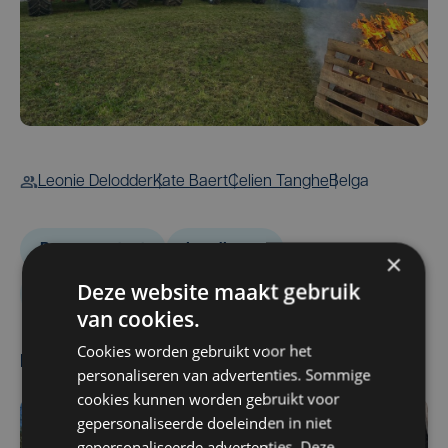
Leonie Delodder
Kate Baert
Celien Tanghe
Belga
Boerenprotest
Landbouw
×
Deze website maakt gebruik
Europese Unie
Mercosur
van cookies.
Cookies worden gebruikt voor het
Meest gelezen
personaliseren van advertenties. Sommige
cookies kunnen worden gebruikt voor
gepersonaliseerde doeleinden in niet
gepersonaliseerde advertenties. Deze