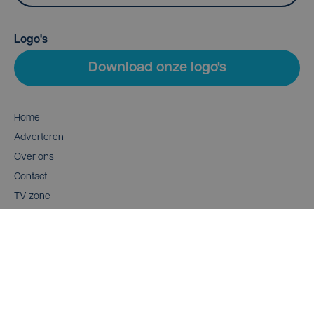
Logo's
Download onze logo's
Home
Adverteren
Over ons
Contact
TV zone
Provincie TV
Wedstrijden
Mediaconnect
AI Charter
Cookiebeleid
Site by