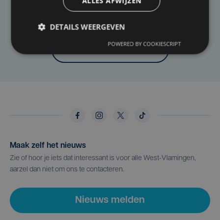
ALLES AFWIJZEN
Heb je een taal- of schrijffout opgemerkt in dit
artikel?
DETAILS WEERGEVEN
POWERED BY COOKIESCRIPT
Laat het ons weten
Maak zelf het nieuws
Zie of hoor je iets dat interessant is voor alle West-Vlamingen,
aarzel dan niet om ons te contacteren.
Nieuws melden