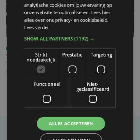
analytische cookies om jouw ervaring op
onze website te optimaliseren. Lees hier
alles over ons
privacy-
en
cookiebeleid
.
Lees verder
SHOW ALL PARTNERS
(1192) →
Nieuws
wo 5 augustus | 11:57
Strikt
Prestatie
Targeting
Vier Oostendse gynaecologen versterken dienst in AZ
noodzakelijk
West, dat ook een nieuwe voltijdse gynaecoloog
verwelkomt
Functioneel
Niet-
geclassificeerd
ALLES ACCEPTEREN
Taalfout opgemerkt?