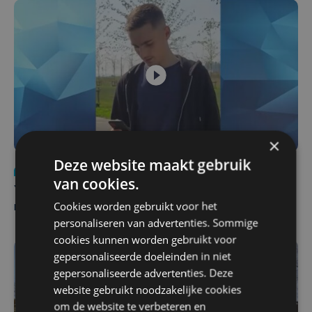
×
Deze website maakt gebruik
Nieuws
do 6 augustus | 21:30
van cookies.
Yaro (19), slachtoffer van vechtpartij, is na
Cookies worden gebruikt voor het
maandenlange coma overleden
personaliseren van advertenties. Sommige
cookies kunnen worden gebruikt voor
gepersonaliseerde doeleinden in niet
gepersonaliseerde advertenties. Deze
website gebruikt noodzakelijke cookies
om de website te verbeteren en