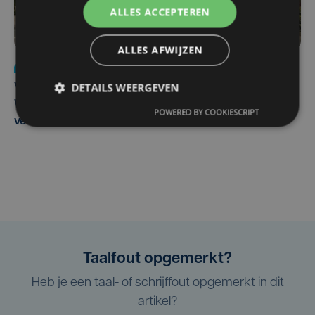
ALLES ACCEPTEREN
ALLES AFWIJZEN
Nieuws
wo 5 augustus | 11:57
DETAILS WEERGEVEN
Vier Oostendse gynaecologen versterken dienst in AZ
West, dat ook een nieuwe voltijdse gynaecoloog
POWERED BY COOKIESCRIPT
verwelkomt
Taalfout opgemerkt?
Heb je een taal- of schrijffout opgemerkt in dit
artikel?