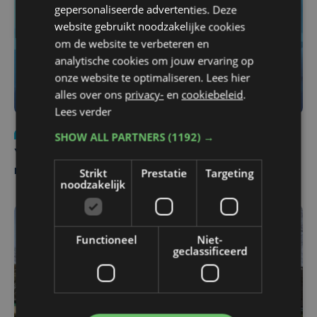
gepersonaliseerde advertenties. Deze
website gebruikt noodzakelijke cookies
om de website te verbeteren en
analytische cookies om jouw ervaring op
onze website te optimaliseren. Lees hier
alles over ons
privacy-
en
cookiebeleid
.
Lees verder
Nieuws
do 6 augustus | 21:30
SHOW ALL PARTNERS
(1192) →
Yaro (19), slachtoffer van vechtpartij, is na
maandenlange coma overleden
Strikt
Prestatie
Targeting
noodzakelijk
Functioneel
Niet-
geclassificeerd